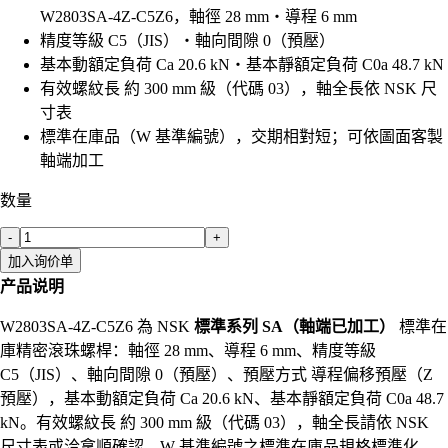
W2803SA-4Z-C5Z6，軸徑 28 mm・導程 6 mm
精度等級 C5（JIS）・軸向間隙 0（預壓）
基本動額定負荷 Ca 20.6 kN・基本靜額定負荷 C0a 48.7 kN
有效螺紋長 約 300 mm 級（代碼 03），軸全長依 NSK 尺
寸表
標準在庫品（W 基準編號），交期相對短；可依圖面客製
軸端加工
数量
-
+
加入询价单
产品说明
W2803SA-4Z-C5Z6 為 NSK
標準系列 SA（軸端已加工）
標準在
庫精密滾珠螺桿：軸徑 28 mm、導程 6 mm、精度等級
C5（JIS）、軸向間隙 0（預壓）、預壓方式 導程偏移預壓（Z
預壓），基本動額定負荷 Ca 20.6 kN、基本靜額定負荷 C0a 48.7
kN。有效螺紋長 約 300 mm 級（代碼 03），軸全長請依 NSK
尺寸表或洽拿順確認。W 基準編號之標準在庫品規格標準化、