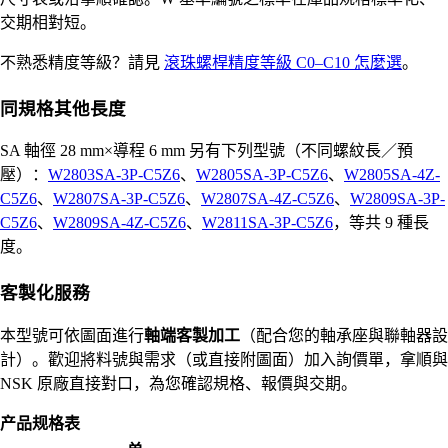
交期相對短。
不熟悉精度等級？請見
滾珠螺桿精度等級 C0–C10 怎麼選
。
同規格其他長度
SA 軸徑 28 mm×導程 6 mm 另有下列型號（不同螺紋長／預
壓）：
W2803SA-3P-C5Z6
、
W2805SA-3P-C5Z6
、
W2805SA-4Z-
C5Z6
、
W2807SA-3P-C5Z6
、
W2807SA-4Z-C5Z6
、
W2809SA-3P-
C5Z6
、
W2809SA-4Z-C5Z6
、
W2811SA-3P-C5Z6
，等共 9 種長
度。
客製化服務
本型號可依圖面進行
軸端客製加工
（配合您的軸承座與聯軸器設
計）。歡迎將料號與需求（或直接附圖面）加入詢價單，拿順與
NSK 原廠直接對口，為您確認規格、報價與交期。
产品规格表