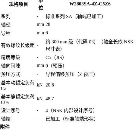
单
W2803SA-4Z-C5Z6
规格项目
位
-
系列
标准系列 SA（轴端已加工）
mm
28
轴径
mm
6
导程
约 300 mm 级（代码 03）（轴全长依 NSK
-
有效螺纹长级距
尺寸表）
-
精度等级
C5（JIS）
mm
轴向间隙
0（预压）
-
预压方式
导程偏移预压（Z 预压）
基本动额定负荷
kN
20.6
Ca
基本静额定负荷
kN
48.7
C0a
-
设计序号
4（NSK 内部设计序号）
-
轴端
已加工（标准轴端形状）
附件