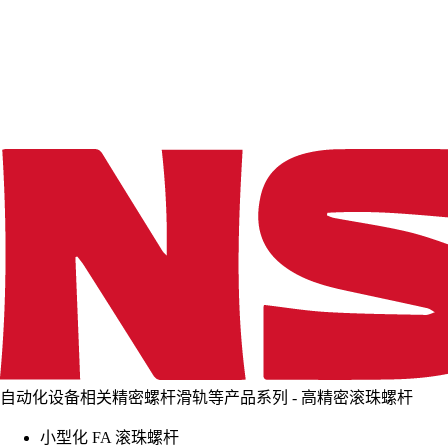
d
i
n
g
.
.
.
自动化设备相关精密螺杆滑轨等产品系列 - 高精密滚珠螺杆
小型化 FA 滚珠螺杆