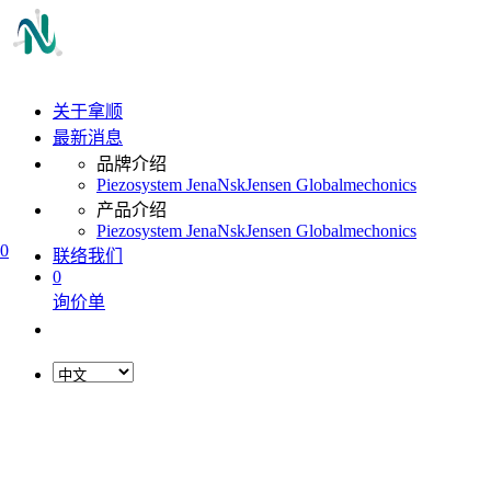
关于拿顺
最新消息
品牌介绍
Piezosystem Jena
Nsk
Jensen Global
mechonics
产品介绍
Piezosystem Jena
Nsk
Jensen Global
mechonics
0
联络我们
0
询价单
L
o
a