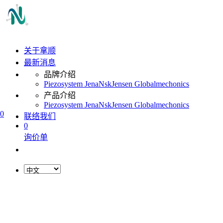
关于拿顺
最新消息
品牌介绍
Piezosystem Jena
Nsk
Jensen Global
mechonics
产品介绍
Piezosystem Jena
Nsk
Jensen Global
mechonics
0
联络我们
0
询价单
L
o
a