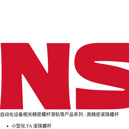
d
i
n
g
.
.
.
自动化设备相关精密螺杆滑轨等产品系列 - 高精密滚珠螺杆
小型化 FA 滚珠螺杆