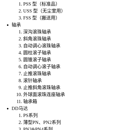
PSS 型（标准品）
USS 型（无尘室用）
FSS 型（搬送用）
轴承
深沟滚珠轴承
斜角滚珠轴承
自动调心滚珠轴承
圆柱滚子轴承
圆锥滚子轴承
自动调心滚子轴承
止推滚珠轴承
滚针轴承
止推斜角滚珠轴承
外球面滚珠连座轴承
轴承箱
DD马达
PS系列
薄型PN、PN2系列
PN3&PN4系列