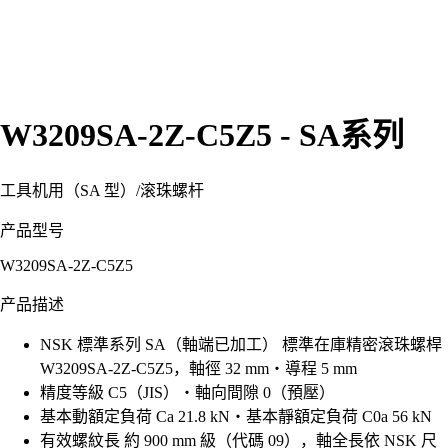
W3209SA-2Z-C5Z5 - SA系列
工具机用（SA 型）
/
滚珠螺杆
产品型号
W3209SA-2Z-C5Z5
产品描述
NSK 標準系列 SA（軸端已加工） 標準在庫精密滾珠螺桿
W3209SA-2Z-C5Z5，軸徑 32 mm・導程 5 mm
精度等級 C5（JIS）・軸向間隙 0（預壓）
基本動額定負荷 Ca 21.8 kN・基本靜額定負荷 C0a 56 kN
有效螺紋長 約 900 mm 級（代碼 09），軸全長依 NSK 尺