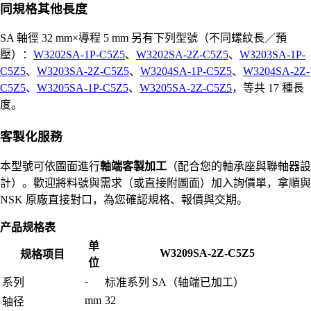
同規格其他長度
SA 軸徑 32 mm×導程 5 mm 另有下列型號（不同螺紋長／預
壓）：
W3202SA-1P-C5Z5
、
W3202SA-2Z-C5Z5
、
W3203SA-1P-
C5Z5
、
W3203SA-2Z-C5Z5
、
W3204SA-1P-C5Z5
、
W3204SA-2Z-
C5Z5
、
W3205SA-1P-C5Z5
、
W3205SA-2Z-C5Z5
，等共 17 種長
度。
客製化服務
本型號可依圖面進行
軸端客製加工
（配合您的軸承座與聯軸器設
計）。歡迎將料號與需求（或直接附圖面）加入詢價單，拿順與
NSK 原廠直接對口，為您確認規格、報價與交期。
产品规格表
单
W3209SA-2Z-C5Z5
规格项目
位
-
系列
标准系列 SA（轴端已加工）
mm
32
轴径