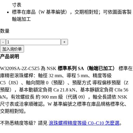
寸表
標準在庫品（W 基準編號），交期相對短；可依圖面客製
軸端加工
数量
-
+
加入询价单
产品说明
W3209SA-2Z-C5Z5 為 NSK
標準系列 SA（軸端已加工）
標準在
庫精密滾珠螺桿：軸徑 32 mm、導程 5 mm、精度等級
C5（JIS）、軸向間隙 0（預壓）、預壓方式 導程偏移預壓（Z
預壓），基本動額定負荷 Ca 21.8 kN、基本靜額定負荷 C0a 56
kN。有效螺紋長 約 900 mm 級（代碼 09），軸全長請依 NSK
尺寸表或洽拿順確認。W 基準編號之標準在庫品規格標準化、
交期相對短。
不熟悉精度等級？請見
滾珠螺桿精度等級 C0–C10 怎麼選
。