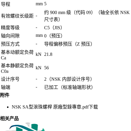
mm
5
导程
约 900 mm 级（代码 09）（轴全长依 NSK
-
有效螺纹长级距
尺寸表）
-
精度等级
C5（JIS）
mm
轴向间隙
0（预压）
-
预压方式
导程偏移预压（Z 预压）
基本动额定负荷
kN
21.8
Ca
基本静额定负荷
kN
56
C0a
-
设计序号
2（NSK 内部设计序号）
-
轴端
已加工（标准轴端形状）
附件
NSK SA型滾珠螺桿 原廠型錄專章.pdf
下载
相关产品