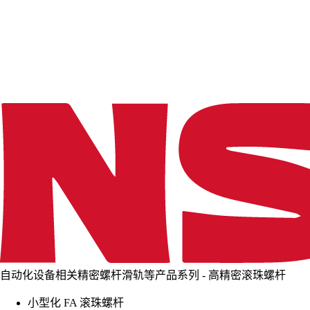
d
i
n
g
.
.
.
自动化设备相关精密螺杆滑轨等产品系列 - 高精密滚珠螺杆
小型化 FA 滚珠螺杆