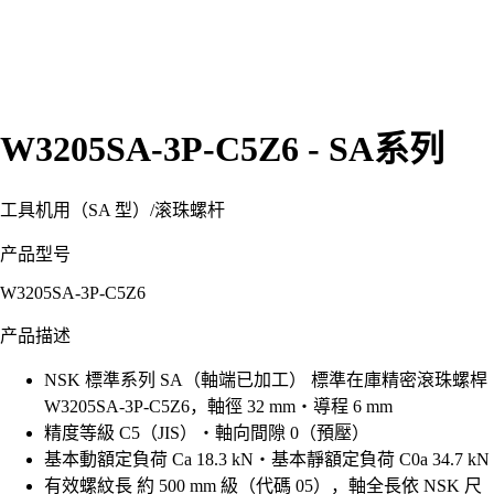
W3205SA-3P-C5Z6 - SA系列
工具机用（SA 型）
/
滚珠螺杆
产品型号
W3205SA-3P-C5Z6
产品描述
NSK 標準系列 SA（軸端已加工） 標準在庫精密滾珠螺桿
W3205SA-3P-C5Z6，軸徑 32 mm・導程 6 mm
精度等級 C5（JIS）・軸向間隙 0（預壓）
基本動額定負荷 Ca 18.3 kN・基本靜額定負荷 C0a 34.7 kN
有效螺紋長 約 500 mm 級（代碼 05），軸全長依 NSK 尺