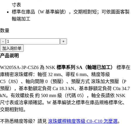
寸表
標準在庫品（W 基準編號），交期相對短；可依圖面客製
軸端加工
数量
-
+
加入询价单
产品说明
W3205SA-3P-C5Z6 為 NSK
標準系列 SA（軸端已加工）
標準在
庫精密滾珠螺桿：軸徑 32 mm、導程 6 mm、精度等級
C5（JIS）、軸向間隙 0（預壓）、預壓方式 滾珠加大預壓（P
預壓），基本動額定負荷 Ca 18.3 kN、基本靜額定負荷 C0a 34.7
kN。有效螺紋長 約 500 mm 級（代碼 05），軸全長請依 NSK
尺寸表或洽拿順確認。W 基準編號之標準在庫品規格標準化、
交期相對短。
不熟悉精度等級？請見
滾珠螺桿精度等級 C0–C10 怎麼選
。