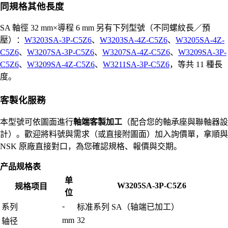
同規格其他長度
SA 軸徑 32 mm×導程 6 mm 另有下列型號（不同螺紋長／預
壓）：
W3203SA-3P-C5Z6
、
W3203SA-4Z-C5Z6
、
W3205SA-4Z-
C5Z6
、
W3207SA-3P-C5Z6
、
W3207SA-4Z-C5Z6
、
W3209SA-3P-
C5Z6
、
W3209SA-4Z-C5Z6
、
W3211SA-3P-C5Z6
，等共 11 種長
度。
客製化服務
本型號可依圖面進行
軸端客製加工
（配合您的軸承座與聯軸器設
計）。歡迎將料號與需求（或直接附圖面）加入詢價單，拿順與
NSK 原廠直接對口，為您確認規格、報價與交期。
产品规格表
单
W3205SA-3P-C5Z6
规格项目
位
-
系列
标准系列 SA（轴端已加工）
mm
32
轴径