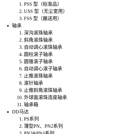
PSS 型（标准品）
USS 型（无尘室用）
FSS 型（搬送用）
轴承
深沟滚珠轴承
斜角滚珠轴承
自动调心滚珠轴承
圆柱滚子轴承
圆锥滚子轴承
自动调心滚子轴承
止推滚珠轴承
滚针轴承
止推斜角滚珠轴承
外球面滚珠连座轴承
轴承箱
DD马达
PS系列
薄型PN、PN2系列
PN3&PN4系列