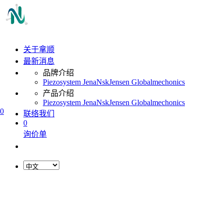
关于拿顺
最新消息
品牌介绍
Piezosystem Jena
Nsk
Jensen Global
mechonics
产品介绍
Piezosystem Jena
Nsk
Jensen Global
mechonics
0
联络我们
0
询价单
L
o
a