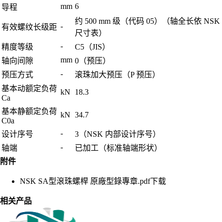
mm
6
导程
约 500 mm 级（代码 05）（轴全长依 NSK
-
有效螺纹长级距
尺寸表）
-
精度等级
C5（JIS）
mm
轴向间隙
0（预压）
-
预压方式
滚珠加大预压（P 预压）
基本动额定负荷
kN
18.3
Ca
基本静额定负荷
kN
34.7
C0a
-
设计序号
3（NSK 内部设计序号）
-
轴端
已加工（标准轴端形状）
附件
NSK SA型滾珠螺桿 原廠型錄專章.pdf
下载
相关产品