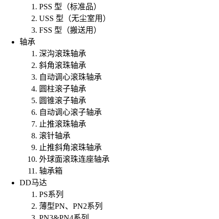
PSS 型（标准品）
USS 型（无尘室用）
FSS 型（搬送用）
轴承
深沟滚珠轴承
斜角滚珠轴承
自动调心滚珠轴承
圆柱滚子轴承
圆锥滚子轴承
自动调心滚子轴承
止推滚珠轴承
滚针轴承
止推斜角滚珠轴承
外球面滚珠连座轴承
轴承箱
DD马达
PS系列
薄型PN、PN2系列
PN3&PN4系列