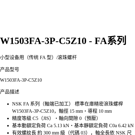
W1503FA-3P-C5Z10 - FA系列
小型设备用（传统 FA 型）
/
滚珠螺杆
产品型号
W1503FA-3P-C5Z10
产品描述
NSK FA 系列（軸端已加工） 標準在庫精密滾珠螺桿
W1503FA-3P-C5Z10，軸徑 15 mm・導程 10 mm
精度等級 C5（JIS）・軸向間隙 0（預壓）
基本動額定負荷 Ca 5.13 kN・基本靜額定負荷 C0a 6.42 kN
有效螺紋長 約 300 mm 級（代碼 03），軸全長依 NSK 尺