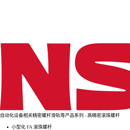
d
i
n
g
.
.
.
自动化设备相关精密螺杆滑轨等产品系列 - 高精密滚珠螺杆
小型化 FA 滚珠螺杆