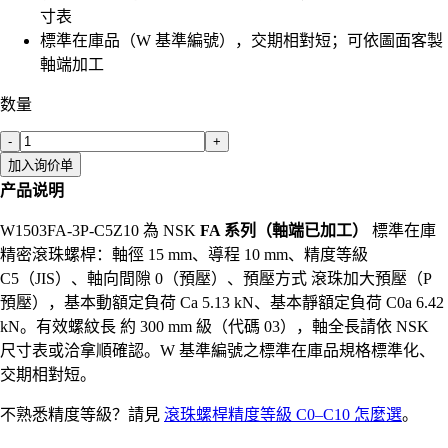
寸表
標準在庫品（W 基準編號），交期相對短；可依圖面客製
軸端加工
数量
-
+
加入询价单
产品说明
W1503FA-3P-C5Z10 為 NSK
FA 系列（軸端已加工）
標準在庫
精密滾珠螺桿：軸徑 15 mm、導程 10 mm、精度等級
C5（JIS）、軸向間隙 0（預壓）、預壓方式 滾珠加大預壓（P
預壓），基本動額定負荷 Ca 5.13 kN、基本靜額定負荷 C0a 6.42
kN。有效螺紋長 約 300 mm 級（代碼 03），軸全長請依 NSK
尺寸表或洽拿順確認。W 基準編號之標準在庫品規格標準化、
交期相對短。
不熟悉精度等級？請見
滾珠螺桿精度等級 C0–C10 怎麼選
。