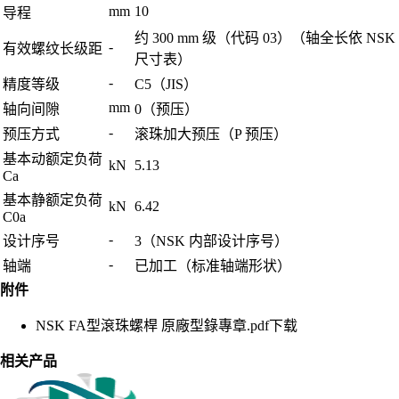
mm
10
导程
约 300 mm 级（代码 03）（轴全长依 NSK
-
有效螺纹长级距
尺寸表）
-
精度等级
C5（JIS）
mm
轴向间隙
0（预压）
-
预压方式
滚珠加大预压（P 预压）
基本动额定负荷
kN
5.13
Ca
基本静额定负荷
kN
6.42
C0a
-
设计序号
3（NSK 内部设计序号）
-
轴端
已加工（标准轴端形状）
附件
NSK FA型滾珠螺桿 原廠型錄專章.pdf
下载
相关产品