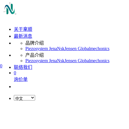
关于拿顺
最新消息
品牌介绍
Piezosystem Jena
Nsk
Jensen Global
mechonics
产品介绍
Piezosystem Jena
Nsk
Jensen Global
mechonics
0
联络我们
0
询价单
L
o
a