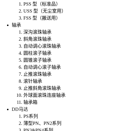
PSS 型（标准品）
USS 型（无尘室用）
FSS 型（搬送用）
轴承
深沟滚珠轴承
斜角滚珠轴承
自动调心滚珠轴承
圆柱滚子轴承
圆锥滚子轴承
自动调心滚子轴承
止推滚珠轴承
滚针轴承
止推斜角滚珠轴承
外球面滚珠连座轴承
轴承箱
DD马达
PS系列
薄型PN、PN2系列
PN3&PN4系列