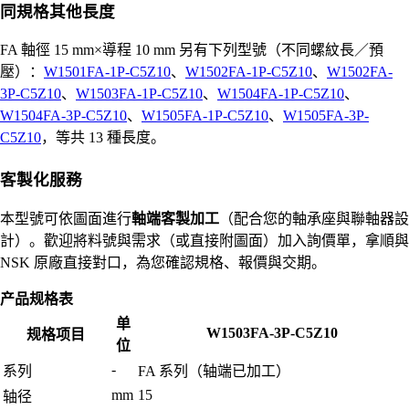
同規格其他長度
FA 軸徑 15 mm×導程 10 mm 另有下列型號（不同螺紋長／預
壓）：
W1501FA-1P-C5Z10
、
W1502FA-1P-C5Z10
、
W1502FA-
3P-C5Z10
、
W1503FA-1P-C5Z10
、
W1504FA-1P-C5Z10
、
W1504FA-3P-C5Z10
、
W1505FA-1P-C5Z10
、
W1505FA-3P-
C5Z10
，等共 13 種長度。
客製化服務
本型號可依圖面進行
軸端客製加工
（配合您的軸承座與聯軸器設
計）。歡迎將料號與需求（或直接附圖面）加入詢價單，拿順與
NSK 原廠直接對口，為您確認規格、報價與交期。
产品规格表
单
W1503FA-3P-C5Z10
规格项目
位
-
系列
FA 系列（轴端已加工）
mm
15
轴径