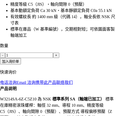
精度等級 C5（JIS）・軸向間隙 0（預壓）
基本動額定負荷 Ca 30 kN・基本靜額定負荷 C0a 55.1 kN
有效螺紋長 約 1400 mm 級（代碼 14），軸全長依 NSK 尺
寸表
標準在庫品（W 基準編號），交期相對短；可依圖面客製
軸端加工
数量
-
+
加入询价单
快速询价
电话洽询
Email 洽询
携带此产品联络我们
产品说明
W3214SA-6Z-C5Z10 為 NSK
標準系列 SA（軸端已加工）
標準
在庫精密滾珠螺桿：軸徑 32 mm、導程 10 mm、精度等級
C5（JIS）、軸向間隙 0（預壓）、預壓方式 導程偏移預壓（Z