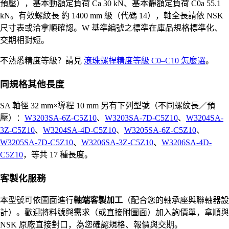
預壓），基本動額定負荷 Ca 30 kN、基本靜額定負荷 C0a 55.1
kN。有效螺紋長 約 1400 mm 級（代碼 14），軸全長請依 NSK
尺寸表或洽拿順確認。W 基準編號之標準在庫品規格標準化、
交期相對短。
不熟悉精度等級？請見
滾珠螺桿精度等級 C0–C10 怎麼選
。
同規格其他長度
SA 軸徑 32 mm×導程 10 mm 另有下列型號（不同螺紋長／預
壓）：
W3203SA-6Z-C5Z10
、
W3203SA-7D-C5Z10
、
W3204SA-
3Z-C5Z10
、
W3204SA-4D-C5Z10
、
W3205SA-6Z-C5Z10
、
W3205SA-7D-C5Z10
、
W3206SA-3Z-C5Z10
、
W3206SA-4D-
C5Z10
，等共 17 種長度。
客製化服務
本型號可依圖面進行
軸端客製加工
（配合您的軸承座與聯軸器設
計）。歡迎將料號與需求（或直接附圖面）加入詢價單，拿順與
NSK 原廠直接對口，為您確認規格、報價與交期。