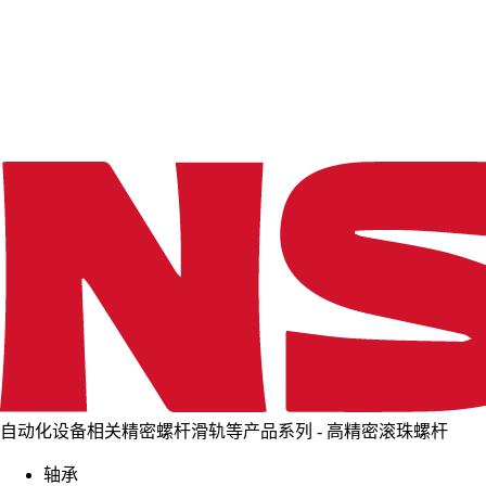
d
i
n
g
.
.
.
自动化设备相关精密螺杆滑轨等产品系列 - 高精密滚珠螺杆
轴承