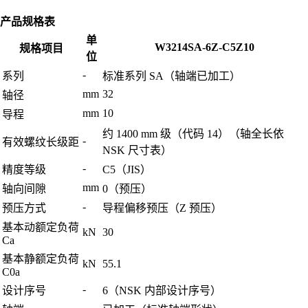
产品规格表
单
W3214SA-6Z-C5Z10
规格项目
位
-
系列
标准系列 SA（轴端已加工）
mm
32
轴径
mm
10
导程
约 1400 mm 级（代码 14）（轴全长依
-
有效螺纹长级距
NSK 尺寸表）
-
精度等级
C5（JIS）
mm
轴向间隙
0（预压）
-
预压方式
导程偏移预压（Z 预压）
基本动额定负荷
kN
30
Ca
基本静额定负荷
kN
55.1
C0a
-
设计序号
6（NSK 内部设计序号）