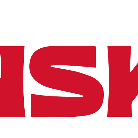
d
i
n
g
.
.
.