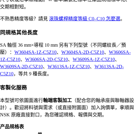
交期相對短。
不熟悉精度等級？請見
滾珠螺桿精度等級 C0–C10 怎麼選
。
同規格其他長度
SA 軸徑 36 mm×導程 10 mm 另有下列型號（不同螺紋長／預
壓）：
W3604SA-1Z-C5Z10
、
W3604SA-2D-C5Z10
、
W3606SA-
1Z-C5Z10
、
W3606SA-2D-C5Z10
、
W3609SA-1Z-C5Z10
、
W3609SA-2D-C5Z10
、
W3613SA-1Z-C5Z10
、
W3613SA-2D-
C5Z10
，等共 9 種長度。
客製化服務
本型號可依圖面進行
軸端客製加工
（配合您的軸承座與聯軸器設
計）。歡迎將料號與需求（或直接附圖面）加入詢價單，拿順與
NSK 原廠直接對口，為您確認規格、報價與交期。
产品规格表