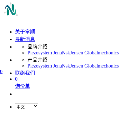
关于拿顺
最新消息
品牌介绍
Piezosystem Jena
Nsk
Jensen Global
mechonics
产品介绍
Piezosystem Jena
Nsk
Jensen Global
mechonics
0
联络我们
0
询价单
L
o
a