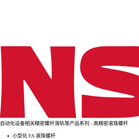
d
i
n
g
.
.
.
自动化设备相关精密螺杆滑轨等产品系列 - 高精密滚珠螺杆
小型化 FA 滚珠螺杆