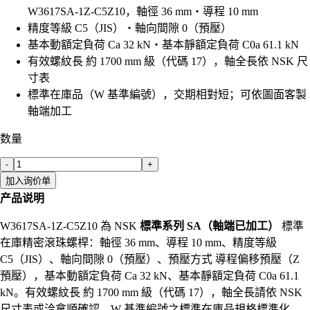
W3617SA-1Z-C5Z10，軸徑 36 mm・導程 10 mm
精度等級 C5（JIS）・軸向間隙 0（預壓）
基本動額定負荷 Ca 32 kN・基本靜額定負荷 C0a 61.1 kN
有效螺紋長 約 1700 mm 級（代碼 17），軸全長依 NSK 尺
寸表
標準在庫品（W 基準編號），交期相對短；可依圖面客製
軸端加工
数量
-
+
加入询价单
产品说明
W3617SA-1Z-C5Z10 為 NSK
標準系列 SA（軸端已加工）
標準
在庫精密滾珠螺桿：軸徑 36 mm、導程 10 mm、精度等級
C5（JIS）、軸向間隙 0（預壓）、預壓方式 導程偏移預壓（Z
預壓），基本動額定負荷 Ca 32 kN、基本靜額定負荷 C0a 61.1
kN。有效螺紋長 約 1700 mm 級（代碼 17），軸全長請依 NSK
尺寸表或洽拿順確認。W 基準編號之標準在庫品規格標準化、