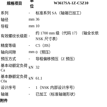
单
W3617SA-1Z-C5Z10
规格项目
位
-
系列
标准系列 SA（轴端已加工）
mm
36
轴径
mm
10
导程
约 1700 mm 级（代码 17）（轴全长依
-
有效螺纹长级距
NSK 尺寸表）
-
精度等级
C5（JIS）
mm
轴向间隙
0（预压）
-
预压方式
导程偏移预压（Z 预压）
基本动额定负荷
kN
32
Ca
基本静额定负荷
kN
61.1
C0a
-
设计序号
1（NSK 内部设计序号）
-
轴端
已加工（标准轴端形状）
附件