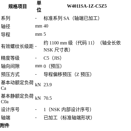
单
W4011SA-1Z-C5Z5
规格项目
位
-
系列
标准系列 SA（轴端已加工）
mm
40
轴径
mm
5
导程
约 1100 mm 级（代码 11）（轴全长依
-
有效螺纹长级距
NSK 尺寸表）
-
精度等级
C5（JIS）
mm
轴向间隙
0（预压）
-
预压方式
导程偏移预压（Z 预压）
基本动额定负荷
kN
23.9
Ca
基本静额定负荷
kN
70.5
C0a
-
设计序号
1（NSK 内部设计序号）
-
轴端
已加工（标准轴端形状）
附件