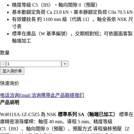
精度等級 C5（JIS）・軸向間隙 0（預壓）
基本動額定負荷 Ca 23.9 kN・基本靜額定負荷 C0a 70.5 kN
有效螺紋長 約 1100 mm 級（代碼 11），軸全長依 NSK 尺
寸表
標準在庫品（W 基準編號），交期相對短；可依圖面客製
軸端加工
数量
-
+
加入询价单
快速询价
电话洽询
Email 洽询
携带此产品联络我们
产品说明
W4011SA-1Z-C5Z5 為 NSK
標準系列 SA（軸端已加工）
標準在
庫精密滾珠螺桿：軸徑 40 mm、導程 5 mm、精度等級
C5（JIS）、軸向間隙 0（預壓）、預壓方式 導程偏移預壓（Z