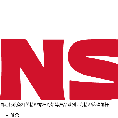
d
i
n
g
.
.
.
自动化设备相关精密螺杆滑轨等产品系列 - 高精密滚珠螺杆
轴承