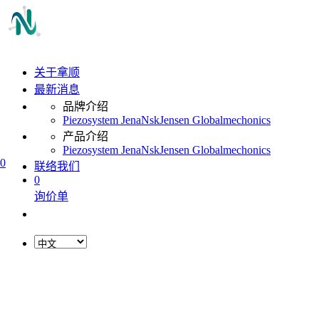
关于拿顺
最新消息
品牌介绍
Piezosystem Jena
Nsk
Jensen Global
mechonics
产品介绍
Piezosystem Jena
Nsk
Jensen Global
mechonics
0
联络我们
0
询价单
L
o
a