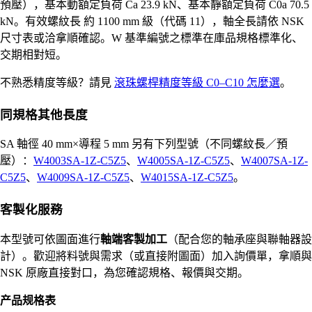
預壓），基本動額定負荷 Ca 23.9 kN、基本靜額定負荷 C0a 70.5
kN。有效螺紋長 約 1100 mm 級（代碼 11），軸全長請依 NSK
尺寸表或洽拿順確認。W 基準編號之標準在庫品規格標準化、
交期相對短。
不熟悉精度等級？請見
滾珠螺桿精度等級 C0–C10 怎麼選
。
同規格其他長度
SA 軸徑 40 mm×導程 5 mm 另有下列型號（不同螺紋長／預
壓）：
W4003SA-1Z-C5Z5
、
W4005SA-1Z-C5Z5
、
W4007SA-1Z-
C5Z5
、
W4009SA-1Z-C5Z5
、
W4015SA-1Z-C5Z5
。
客製化服務
本型號可依圖面進行
軸端客製加工
（配合您的軸承座與聯軸器設
計）。歡迎將料號與需求（或直接附圖面）加入詢價單，拿順與
NSK 原廠直接對口，為您確認規格、報價與交期。
产品规格表