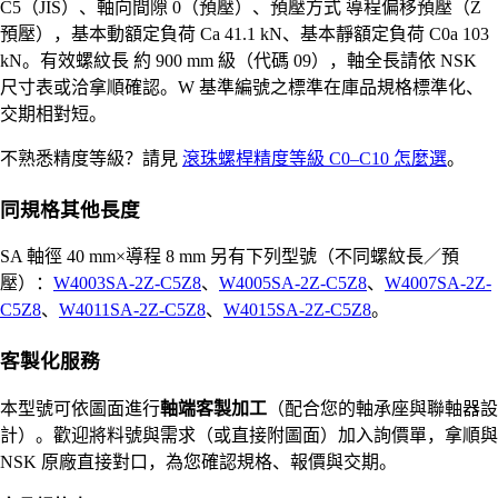
C5（JIS）、軸向間隙 0（預壓）、預壓方式 導程偏移預壓（Z
預壓），基本動額定負荷 Ca 41.1 kN、基本靜額定負荷 C0a 103
kN。有效螺紋長 約 900 mm 級（代碼 09），軸全長請依 NSK
尺寸表或洽拿順確認。W 基準編號之標準在庫品規格標準化、
交期相對短。
不熟悉精度等級？請見
滾珠螺桿精度等級 C0–C10 怎麼選
。
同規格其他長度
SA 軸徑 40 mm×導程 8 mm 另有下列型號（不同螺紋長／預
壓）：
W4003SA-2Z-C5Z8
、
W4005SA-2Z-C5Z8
、
W4007SA-2Z-
C5Z8
、
W4011SA-2Z-C5Z8
、
W4015SA-2Z-C5Z8
。
客製化服務
本型號可依圖面進行
軸端客製加工
（配合您的軸承座與聯軸器設
計）。歡迎將料號與需求（或直接附圖面）加入詢價單，拿順與
NSK 原廠直接對口，為您確認規格、報價與交期。