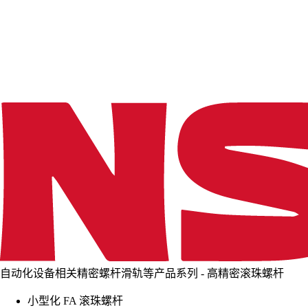
d
i
n
g
.
.
.
自动化设备相关精密螺杆滑轨等产品系列 - 高精密滚珠螺杆
小型化 FA 滚珠螺杆