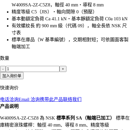
W4009SA-2Z-C5Z8，軸徑 40 mm・導程 8 mm
精度等級 C5（JIS）・軸向間隙 0（預壓）
基本動額定負荷 Ca 41.1 kN・基本靜額定負荷 C0a 103 kN
有效螺紋長 約 900 mm 級（代碼 09），軸全長依 NSK 尺
寸表
標準在庫品（W 基準編號），交期相對短；可依圖面客製
軸端加工
数量
-
+
加入询价单
快速询价
电话洽询
Email 洽询
携带此产品联络我们
产品说明
W4009SA-2Z-C5Z8 為 NSK
標準系列 SA（軸端已加工）
標準在
庫精密滾珠螺桿：軸徑 40 mm、導程 8 mm、精度等級