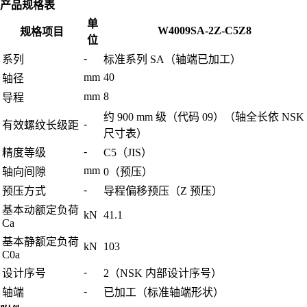
产品规格表
单
W4009SA-2Z-C5Z8
规格项目
位
-
系列
标准系列 SA（轴端已加工）
mm
40
轴径
mm
8
导程
约 900 mm 级（代码 09）（轴全长依 NSK
-
有效螺纹长级距
尺寸表）
-
精度等级
C5（JIS）
mm
轴向间隙
0（预压）
-
预压方式
导程偏移预压（Z 预压）
基本动额定负荷
kN
41.1
Ca
基本静额定负荷
kN
103
C0a
-
设计序号
2（NSK 内部设计序号）
-
轴端
已加工（标准轴端形状）