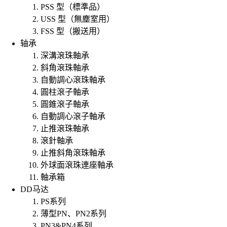
PSS 型（標準品）
USS 型（無塵室用）
FSS 型（搬送用）
轴承
深溝滾珠軸承
斜角滾珠軸承
自動調心滾珠軸承
圓柱滾子軸承
圓錐滾子軸承
自動調心滾子軸承
止推滾珠軸承
滾針軸承
止推斜角滾珠軸承
外球面滾珠連座軸承
軸承箱
DD马达
PS系列
薄型PN、PN2系列
PN3&PN4系列