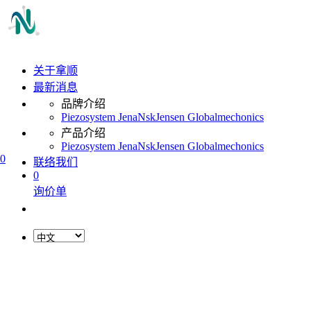
关于拿顺
最新消息
品牌介绍
Piezosystem Jena
Nsk
Jensen Global
mechonics
产品介绍
Piezosystem Jena
Nsk
Jensen Global
mechonics
0
联络我们
0
询价单
L
o
a