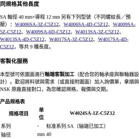
同規格其他長度
SA 軸徑 40 mm×導程 12 mm 另有下列型號（不同螺紋長／預
壓）：
W4006SA-3Z-C5Z12
、
W4006SA-4D-C5Z12
、
W4009SA-
5Z-C5Z12
、
W4009SA-6D-C5Z12
、
W4013SA-3Z-C5Z12
、
W4013SA-4D-C5Z12
、
W4017SA-3Z-C5Z12
、
W4017SA-4D-
C5Z12
，等共 9 種長度。
客製化服務
本型號可依圖面進行
軸端客製加工
（配合您的軸承座與聯軸器設
計）。歡迎將料號與需求（或直接附圖面）加入詢價單，拿順與
NSK 原廠直接對口，為您確認規格、報價與交期。
产品规格表
单
W4024SA-1Z-C5Z12
规格项目
位
-
系列
标准系列 SA（轴端已加工）
mm
40
轴径