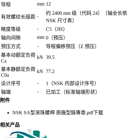
mm
12
导程
约 2400 mm 级（代码 24）（轴全长依
-
有效螺纹长级距
NSK 尺寸表）
-
精度等级
C5（JIS）
mm
轴向间隙
0（预压）
-
预压方式
导程偏移预压（Z 预压）
基本动额定负荷
kN
39.5
Ca
基本静额定负荷
kN
77.2
C0a
-
设计序号
1（NSK 内部设计序号）
-
轴端
已加工（标准轴端形状）
附件
NSK SA型滾珠螺桿 原廠型錄專章.pdf
下载
相关产品