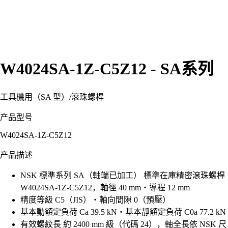
W4024SA-1Z-C5Z12 - SA系列
工具機用（SA 型）
/
滾珠螺桿
产品型号
W4024SA-1Z-C5Z12
产品描述
NSK 標準系列 SA（軸端已加工） 標準在庫精密滾珠螺桿
W4024SA-1Z-C5Z12，軸徑 40 mm・導程 12 mm
精度等級 C5（JIS）・軸向間隙 0（預壓）
基本動額定負荷 Ca 39.5 kN・基本靜額定負荷 C0a 77.2 kN
有效螺紋長 約 2400 mm 級（代碼 24），軸全長依 NSK 尺