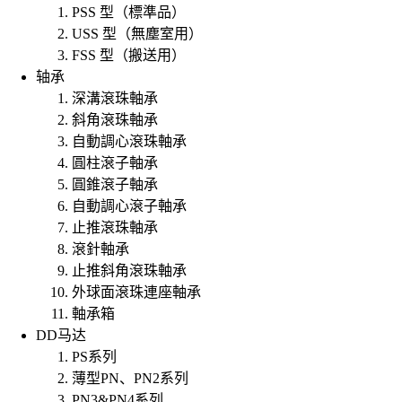
PSS 型（標準品）
USS 型（無塵室用）
FSS 型（搬送用）
轴承
深溝滾珠軸承
斜角滾珠軸承
自動調心滾珠軸承
圓柱滾子軸承
圓錐滾子軸承
自動調心滾子軸承
止推滾珠軸承
滾針軸承
止推斜角滾珠軸承
外球面滾珠連座軸承
軸承箱
DD马达
PS系列
薄型PN、PN2系列
PN3&PN4系列