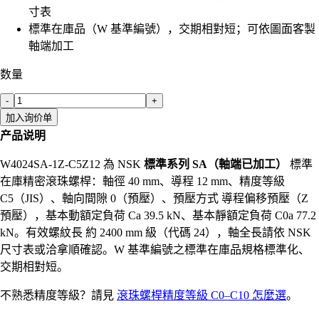
寸表
標準在庫品（W 基準編號），交期相對短；可依圖面客製
軸端加工
数量
-
+
加入询价单
产品说明
W4024SA-1Z-C5Z12 為 NSK
標準系列 SA（軸端已加工）
標準
在庫精密滾珠螺桿：軸徑 40 mm、導程 12 mm、精度等級
C5（JIS）、軸向間隙 0（預壓）、預壓方式 導程偏移預壓（Z
預壓），基本動額定負荷 Ca 39.5 kN、基本靜額定負荷 C0a 77.2
kN。有效螺紋長 約 2400 mm 級（代碼 24），軸全長請依 NSK
尺寸表或洽拿順確認。W 基準編號之標準在庫品規格標準化、
交期相對短。
不熟悉精度等級？請見
滾珠螺桿精度等級 C0–C10 怎麼選
。