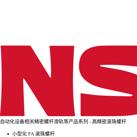
d
i
n
g
.
.
.
自动化设备相关精密螺杆滑轨等产品系列 - 高精密滚珠螺杆
小型化 FA 滚珠螺杆