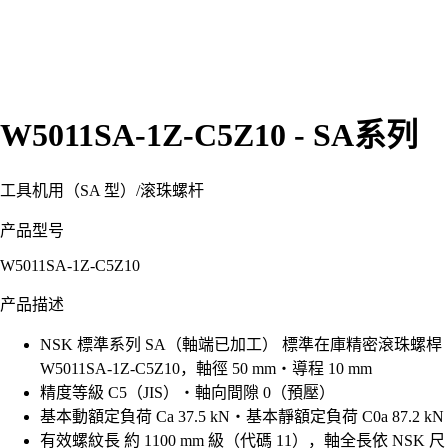
W5011SA-1Z-C5Z10 - SA系列
工具机用（SA 型）
/
滚珠螺杆
产品型号
W5011SA-1Z-C5Z10
产品描述
NSK 標準系列 SA（軸端已加工） 標準在庫精密滾珠螺桿
W5011SA-1Z-C5Z10，軸徑 50 mm・導程 10 mm
精度等級 C5（JIS）・軸向間隙 0（預壓）
基本動額定負荷 Ca 37.5 kN・基本靜額定負荷 C0a 87.2 kN
有效螺紋長 約 1100 mm 級（代碼 11），軸全長依 NSK 尺