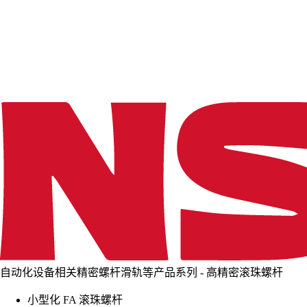
d
i
n
g
.
.
.
自动化设备相关精密螺杆滑轨等产品系列 - 高精密滚珠螺杆
小型化 FA 滚珠螺杆