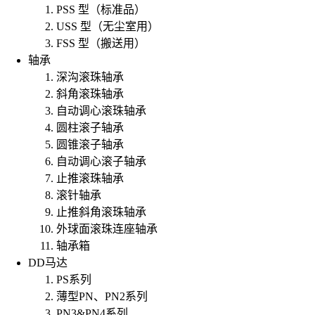
PSS 型（标准品）
USS 型（无尘室用）
FSS 型（搬送用）
轴承
深沟滚珠轴承
斜角滚珠轴承
自动调心滚珠轴承
圆柱滚子轴承
圆锥滚子轴承
自动调心滚子轴承
止推滚珠轴承
滚针轴承
止推斜角滚珠轴承
外球面滚珠连座轴承
轴承箱
DD马达
PS系列
薄型PN、PN2系列
PN3&PN4系列