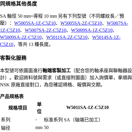
同規格其他長度
SA 軸徑 50 mm×導程 10 mm 另有下列型號（不同螺紋長／預
壓）：
W5005SA-1Z-C5Z10
、
W5005SA-2Z-C5Z10
、
W5007SA-
1Z-C5Z10
、
W5007SA-2Z-C5Z10
、
W5009SA-1Z-C5Z10
、
W5009SA-2Z-C5Z10
、
W5011SA-2Z-C5Z10
、
W5014SA-1Z-
C5Z10
，等共 13 種長度。
客製化服務
本型號可依圖面進行
軸端客製加工
（配合您的軸承座與聯軸器設
計）。歡迎將料號與需求（或直接附圖面）加入詢價單，拿順與
NSK 原廠直接對口，為您確認規格、報價與交期。
产品规格表
单
W5011SA-1Z-C5Z10
规格项目
位
-
系列
标准系列 SA（轴端已加工）
mm
50
轴径