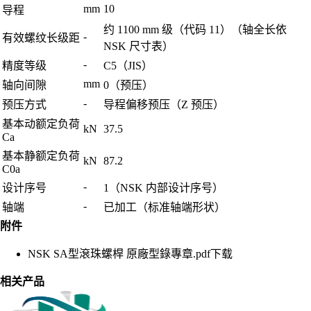
mm
10
导程
约 1100 mm 级（代码 11）（轴全长依
-
有效螺纹长级距
NSK 尺寸表）
-
精度等级
C5（JIS）
mm
轴向间隙
0（预压）
-
预压方式
导程偏移预压（Z 预压）
基本动额定负荷
kN
37.5
Ca
基本静额定负荷
kN
87.2
C0a
-
设计序号
1（NSK 内部设计序号）
-
轴端
已加工（标准轴端形状）
附件
NSK SA型滾珠螺桿 原廠型錄專章.pdf
下载
相关产品