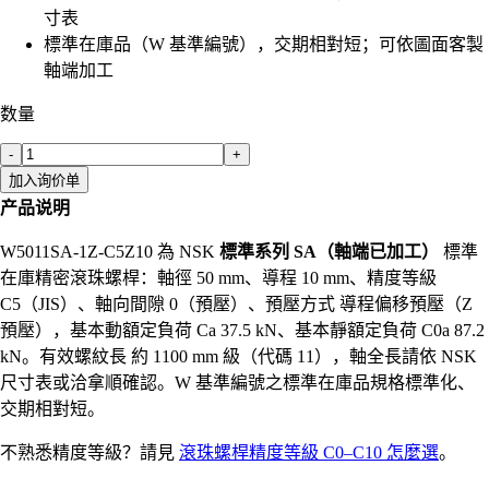
寸表
標準在庫品（W 基準編號），交期相對短；可依圖面客製
軸端加工
数量
-
+
加入询价单
产品说明
W5011SA-1Z-C5Z10 為 NSK
標準系列 SA（軸端已加工）
標準
在庫精密滾珠螺桿：軸徑 50 mm、導程 10 mm、精度等級
C5（JIS）、軸向間隙 0（預壓）、預壓方式 導程偏移預壓（Z
預壓），基本動額定負荷 Ca 37.5 kN、基本靜額定負荷 C0a 87.2
kN。有效螺紋長 約 1100 mm 級（代碼 11），軸全長請依 NSK
尺寸表或洽拿順確認。W 基準編號之標準在庫品規格標準化、
交期相對短。
不熟悉精度等級？請見
滾珠螺桿精度等級 C0–C10 怎麼選
。