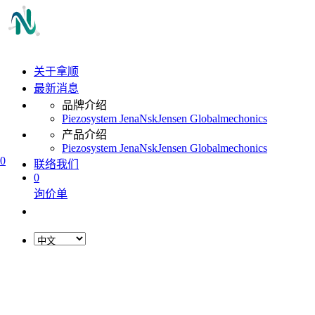
关于拿顺
最新消息
品牌介绍
Piezosystem Jena
Nsk
Jensen Global
mechonics
产品介绍
Piezosystem Jena
Nsk
Jensen Global
mechonics
0
联络我们
0
询价单
L
o
a