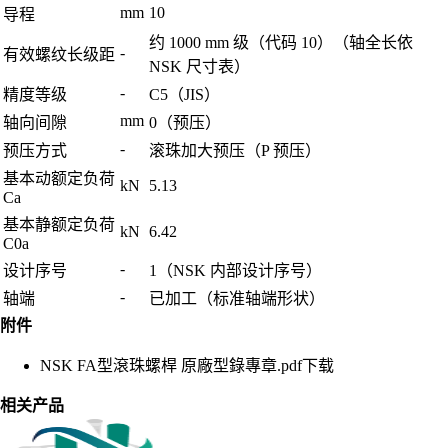
mm
10
导程
约 1000 mm 级（代码 10）（轴全长依
-
有效螺纹长级距
NSK 尺寸表）
-
精度等级
C5（JIS）
mm
轴向间隙
0（预压）
-
预压方式
滚珠加大预压（P 预压）
基本动额定负荷
kN
5.13
Ca
基本静额定负荷
kN
6.42
C0a
-
设计序号
1（NSK 内部设计序号）
-
轴端
已加工（标准轴端形状）
附件
NSK FA型滾珠螺桿 原廠型錄專章.pdf
下载
相关产品