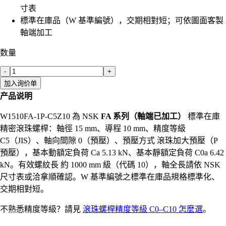
寸表
標準在庫品（W 基準編號），交期相對短；可依圖面客製
軸端加工
数量
-
+
加入询价单
产品说明
W1510FA-1P-C5Z10 為 NSK
FA 系列（軸端已加工）
標準在庫
精密滾珠螺桿：軸徑 15 mm、導程 10 mm、精度等級
C5（JIS）、軸向間隙 0（預壓）、預壓方式 滾珠加大預壓（P
預壓），基本動額定負荷 Ca 5.13 kN、基本靜額定負荷 C0a 6.42
kN。有效螺紋長 約 1000 mm 級（代碼 10），軸全長請依 NSK
尺寸表或洽拿順確認。W 基準編號之標準在庫品規格標準化、
交期相對短。
不熟悉精度等級？請見
滾珠螺桿精度等級 C0–C10 怎麼選
。