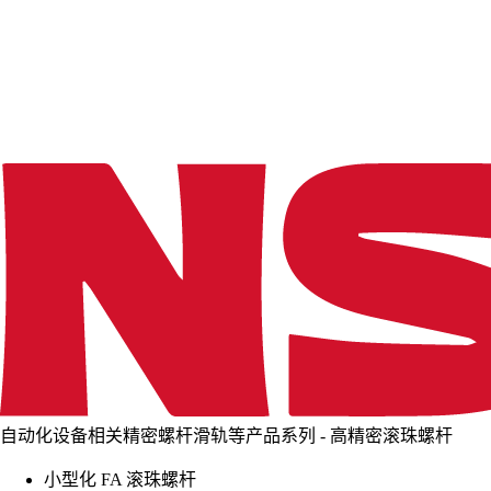
d
i
n
g
.
.
.
自动化设备相关精密螺杆滑轨等产品系列 - 高精密滚珠螺杆
小型化 FA 滚珠螺杆