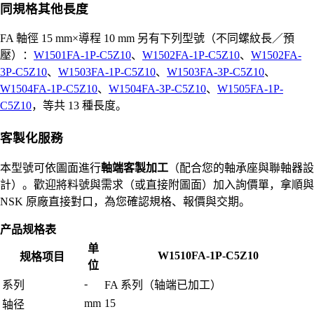
同規格其他長度
FA 軸徑 15 mm×導程 10 mm 另有下列型號（不同螺紋長／預
壓）：
W1501FA-1P-C5Z10
、
W1502FA-1P-C5Z10
、
W1502FA-
3P-C5Z10
、
W1503FA-1P-C5Z10
、
W1503FA-3P-C5Z10
、
W1504FA-1P-C5Z10
、
W1504FA-3P-C5Z10
、
W1505FA-1P-
C5Z10
，等共 13 種長度。
客製化服務
本型號可依圖面進行
軸端客製加工
（配合您的軸承座與聯軸器設
計）。歡迎將料號與需求（或直接附圖面）加入詢價單，拿順與
NSK 原廠直接對口，為您確認規格、報價與交期。
产品规格表
单
W1510FA-1P-C5Z10
规格项目
位
-
系列
FA 系列（轴端已加工）
mm
15
轴径