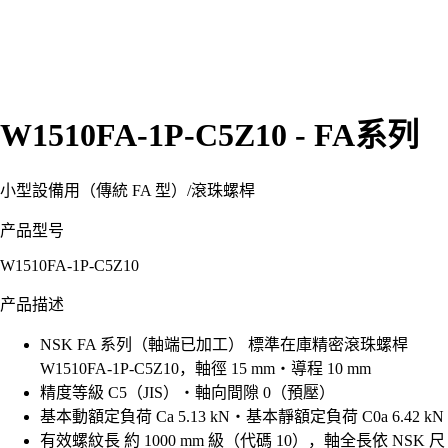
W1510FA-1P-C5Z10 - FA系列
小型設備用（傳統 FA 型）
/
滾珠螺桿
产品型号
W1510FA-1P-C5Z10
产品描述
NSK FA 系列（軸端已加工） 標準在庫精密滾珠螺桿
W1510FA-1P-C5Z10，軸徑 15 mm・導程 10 mm
精度等級 C5（JIS）・軸向間隙 0（預壓）
基本動額定負荷 Ca 5.13 kN・基本靜額定負荷 C0a 6.42 kN
有效螺紋長 約 1000 mm 級（代碼 10），軸全長依 NSK 尺