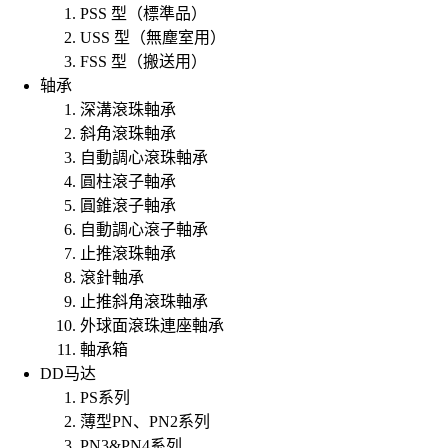
PSS 型（標準品）
USS 型（無塵室用）
FSS 型（搬送用）
轴承
深溝滾珠軸承
斜角滾珠軸承
自動調心滾珠軸承
圓柱滾子軸承
圓錐滾子軸承
自動調心滾子軸承
止推滾珠軸承
滾針軸承
止推斜角滾珠軸承
外球面滾珠連座軸承
軸承箱
DD马达
PS系列
薄型PN、PN2系列
PN3&PN4系列