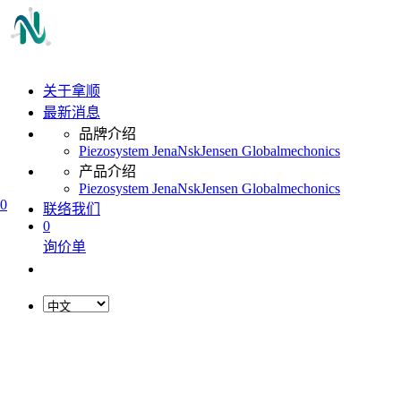
关于拿顺
最新消息
品牌介绍
Piezosystem Jena
Nsk
Jensen Global
mechonics
产品介绍
Piezosystem Jena
Nsk
Jensen Global
mechonics
0
联络我们
0
询价单
L
o
a