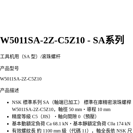
W5011SA-2Z-C5Z10 - SA系列
工具机用（SA 型）
/
滚珠螺杆
产品型号
W5011SA-2Z-C5Z10
产品描述
NSK 標準系列 SA（軸端已加工） 標準在庫精密滾珠螺桿
W5011SA-2Z-C5Z10，軸徑 50 mm・導程 10 mm
精度等級 C5（JIS）・軸向間隙 0（預壓）
基本動額定負荷 Ca 68.1 kN・基本靜額定負荷 C0a 174 kN
有效螺紋長 約 1100 mm 級（代碼 11），軸全長依 NSK 尺