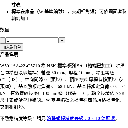
寸表
標準在庫品（W 基準編號），交期相對短；可依圖面客製
軸端加工
数量
-
+
加入询价单
产品说明
W5011SA-2Z-C5Z10 為 NSK
標準系列 SA（軸端已加工）
標準
在庫精密滾珠螺桿：軸徑 50 mm、導程 10 mm、精度等級
C5（JIS）、軸向間隙 0（預壓）、預壓方式 導程偏移預壓（Z
預壓），基本動額定負荷 Ca 68.1 kN、基本靜額定負荷 C0a 174
kN。有效螺紋長 約 1100 mm 級（代碼 11），軸全長請依 NSK
尺寸表或洽拿順確認。W 基準編號之標準在庫品規格標準化、
交期相對短。
不熟悉精度等級？請見
滾珠螺桿精度等級 C0–C10 怎麼選
。