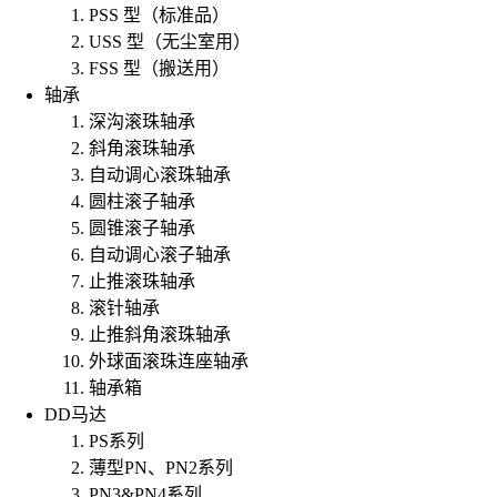
PSS 型（标准品）
USS 型（无尘室用）
FSS 型（搬送用）
轴承
深沟滚珠轴承
斜角滚珠轴承
自动调心滚珠轴承
圆柱滚子轴承
圆锥滚子轴承
自动调心滚子轴承
止推滚珠轴承
滚针轴承
止推斜角滚珠轴承
外球面滚珠连座轴承
轴承箱
DD马达
PS系列
薄型PN、PN2系列
PN3&PN4系列