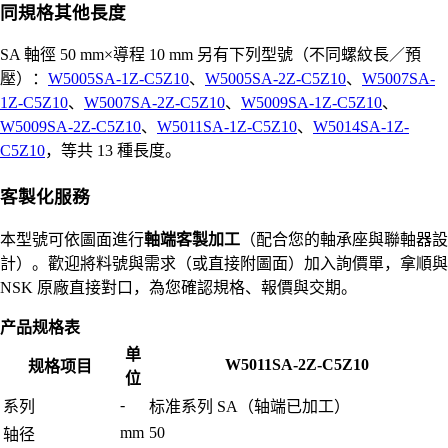
同規格其他長度
SA 軸徑 50 mm×導程 10 mm 另有下列型號（不同螺紋長／預
壓）：
W5005SA-1Z-C5Z10
、
W5005SA-2Z-C5Z10
、
W5007SA-
1Z-C5Z10
、
W5007SA-2Z-C5Z10
、
W5009SA-1Z-C5Z10
、
W5009SA-2Z-C5Z10
、
W5011SA-1Z-C5Z10
、
W5014SA-1Z-
C5Z10
，等共 13 種長度。
客製化服務
本型號可依圖面進行
軸端客製加工
（配合您的軸承座與聯軸器設
計）。歡迎將料號與需求（或直接附圖面）加入詢價單，拿順與
NSK 原廠直接對口，為您確認規格、報價與交期。
产品规格表
单
W5011SA-2Z-C5Z10
规格项目
位
-
系列
标准系列 SA（轴端已加工）
mm
50
轴径