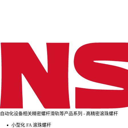
d
i
n
g
.
.
.
自动化设备相关精密螺杆滑轨等产品系列 - 高精密滚珠螺杆
小型化 FA 滚珠螺杆