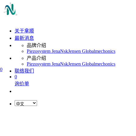
关于拿顺
最新消息
品牌介绍
Piezosystem Jena
Nsk
Jensen Global
mechonics
产品介绍
Piezosystem Jena
Nsk
Jensen Global
mechonics
0
联络我们
0
询价单
L
o
a