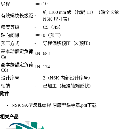
mm
10
导程
约 1100 mm 级（代码 11）（轴全长依
-
有效螺纹长级距
NSK 尺寸表）
-
精度等级
C5（JIS）
mm
轴向间隙
0（预压）
-
预压方式
导程偏移预压（Z 预压）
基本动额定负荷
kN
68.1
Ca
基本静额定负荷
kN
174
C0a
-
设计序号
2（NSK 内部设计序号）
-
轴端
已加工（标准轴端形状）
附件
NSK SA型滾珠螺桿 原廠型錄專章.pdf
下载
相关产品