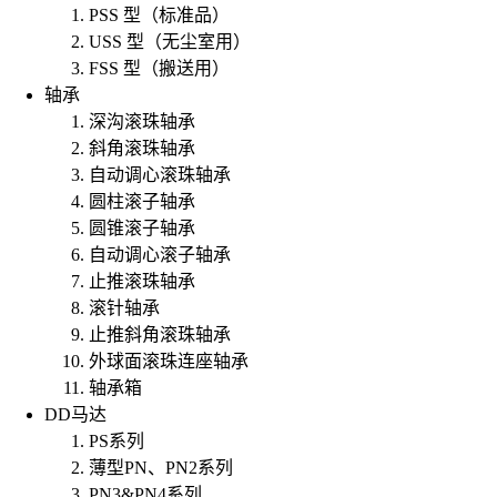
PSS 型（标准品）
USS 型（无尘室用）
FSS 型（搬送用）
轴承
深沟滚珠轴承
斜角滚珠轴承
自动调心滚珠轴承
圆柱滚子轴承
圆锥滚子轴承
自动调心滚子轴承
止推滚珠轴承
滚针轴承
止推斜角滚珠轴承
外球面滚珠连座轴承
轴承箱
DD马达
PS系列
薄型PN、PN2系列
PN3&PN4系列