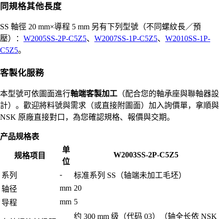
同規格其他長度
SS 軸徑 20 mm×導程 5 mm 另有下列型號（不同螺紋長／預
壓）：
W2005SS-2P-C5Z5
、
W2007SS-1P-C5Z5
、
W2010SS-1P-
C5Z5
。
客製化服務
本型號可依圖面進行
軸端客製加工
（配合您的軸承座與聯軸器設
計）。歡迎將料號與需求（或直接附圖面）加入詢價單，拿順與
NSK 原廠直接對口，為您確認規格、報價與交期。
产品规格表
单
W2003SS-2P-C5Z5
规格项目
位
-
系列
标准系列 SS（轴端未加工毛坯）
mm
20
轴径
mm
5
导程
约 300 mm 级（代码 03）（轴全长依 NSK