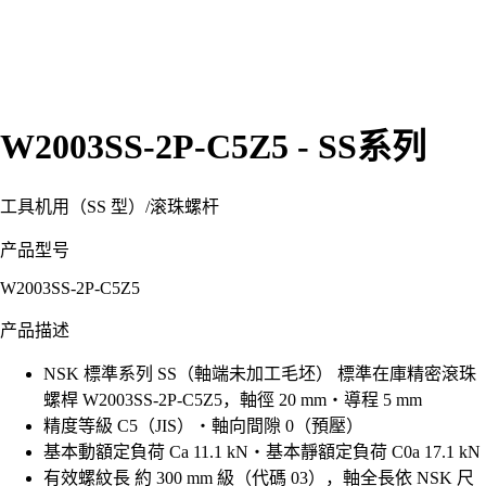
W2003SS-2P-C5Z5 - SS系列
工具机用（SS 型）
/
滚珠螺杆
产品型号
W2003SS-2P-C5Z5
产品描述
NSK 標準系列 SS（軸端未加工毛坯） 標準在庫精密滾珠
螺桿 W2003SS-2P-C5Z5，軸徑 20 mm・導程 5 mm
精度等級 C5（JIS）・軸向間隙 0（預壓）
基本動額定負荷 Ca 11.1 kN・基本靜額定負荷 C0a 17.1 kN
有效螺紋長 約 300 mm 級（代碼 03），軸全長依 NSK 尺