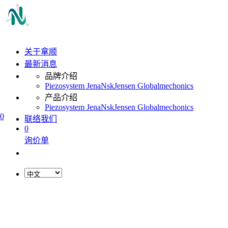
关于拿顺
最新消息
品牌介绍
Piezosystem Jena
Nsk
Jensen Global
mechonics
产品介绍
Piezosystem Jena
Nsk
Jensen Global
mechonics
0
联络我们
0
询价单
L
o
a