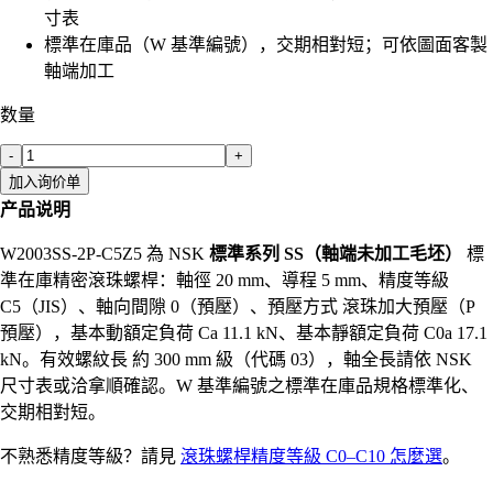
寸表
標準在庫品（W 基準編號），交期相對短；可依圖面客製
軸端加工
数量
-
+
加入询价单
产品说明
W2003SS-2P-C5Z5 為 NSK
標準系列 SS（軸端未加工毛坯）
標
準在庫精密滾珠螺桿：軸徑 20 mm、導程 5 mm、精度等級
C5（JIS）、軸向間隙 0（預壓）、預壓方式 滾珠加大預壓（P
預壓），基本動額定負荷 Ca 11.1 kN、基本靜額定負荷 C0a 17.1
kN。有效螺紋長 約 300 mm 級（代碼 03），軸全長請依 NSK
尺寸表或洽拿順確認。W 基準編號之標準在庫品規格標準化、
交期相對短。
不熟悉精度等級？請見
滾珠螺桿精度等級 C0–C10 怎麼選
。