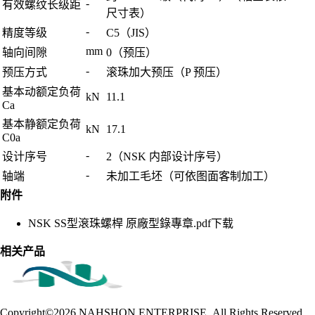
-
有效螺纹长级距
尺寸表）
-
精度等级
C5（JIS）
mm
轴向间隙
0（预压）
-
预压方式
滚珠加大预压（P 预压）
基本动额定负荷
kN
11.1
Ca
基本静额定负荷
kN
17.1
C0a
-
设计序号
2（NSK 内部设计序号）
-
轴端
未加工毛坯（可依图面客制加工）
附件
NSK SS型滾珠螺桿 原廠型錄專章.pdf
下载
相关产品
Copyright©2026
NAHSHON ENTERPRISE .All Rights Reserved.