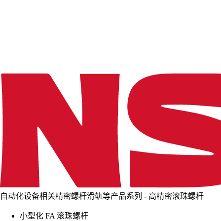
d
i
n
g
.
.
.
自动化设备相关精密螺杆滑轨等产品系列 - 高精密滚珠螺杆
小型化 FA 滚珠螺杆