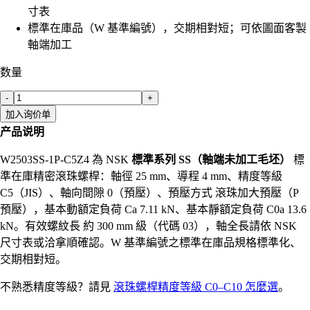
寸表
標準在庫品（W 基準編號），交期相對短；可依圖面客製
軸端加工
数量
-
+
加入询价单
产品说明
W2503SS-1P-C5Z4 為 NSK
標準系列 SS（軸端未加工毛坯）
標
準在庫精密滾珠螺桿：軸徑 25 mm、導程 4 mm、精度等級
C5（JIS）、軸向間隙 0（預壓）、預壓方式 滾珠加大預壓（P
預壓），基本動額定負荷 Ca 7.11 kN、基本靜額定負荷 C0a 13.6
kN。有效螺紋長 約 300 mm 級（代碼 03），軸全長請依 NSK
尺寸表或洽拿順確認。W 基準編號之標準在庫品規格標準化、
交期相對短。
不熟悉精度等級？請見
滾珠螺桿精度等級 C0–C10 怎麼選
。