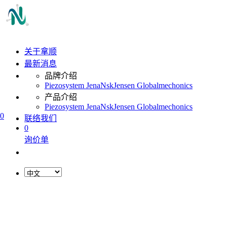
关于拿顺
最新消息
品牌介绍
Piezosystem Jena
Nsk
Jensen Global
mechonics
产品介绍
Piezosystem Jena
Nsk
Jensen Global
mechonics
0
联络我们
0
询价单
L
o
a