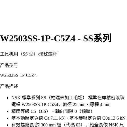
W2503SS-1P-C5Z4 - SS系列
工具机用（SS 型）
/
滚珠螺杆
产品型号
W2503SS-1P-C5Z4
产品描述
NSK 標準系列 SS（軸端未加工毛坯） 標準在庫精密滾珠
螺桿 W2503SS-1P-C5Z4，軸徑 25 mm・導程 4 mm
精度等級 C5（JIS）・軸向間隙 0（預壓）
基本動額定負荷 Ca 7.11 kN・基本靜額定負荷 C0a 13.6 kN
有效螺紋長 約 300 mm 級（代碼 03），軸全長依 NSK 尺