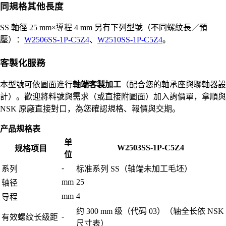
同規格其他長度
SS 軸徑 25 mm×導程 4 mm 另有下列型號（不同螺紋長／預
壓）：
W2506SS-1P-C5Z4
、
W2510SS-1P-C5Z4
。
客製化服務
本型號可依圖面進行
軸端客製加工
（配合您的軸承座與聯軸器設
計）。歡迎將料號與需求（或直接附圖面）加入詢價單，拿順與
NSK 原廠直接對口，為您確認規格、報價與交期。
产品规格表
单
W2503SS-1P-C5Z4
规格项目
位
-
系列
标准系列 SS（轴端未加工毛坯）
mm
25
轴径
mm
4
导程
约 300 mm 级（代码 03）（轴全长依 NSK
-
有效螺纹长级距
尺寸表）