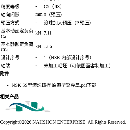
-
精度等级
C5（JIS）
mm
轴向间隙
0（预压）
-
预压方式
滚珠加大预压（P 预压）
基本动额定负荷
kN
7.11
Ca
基本静额定负荷
kN
13.6
C0a
-
设计序号
1（NSK 内部设计序号）
-
轴端
未加工毛坯（可依图面客制加工）
附件
NSK SS型滾珠螺桿 原廠型錄專章.pdf
下载
相关产品
Copyright©2026
NAHSHON ENTERPRISE .All Rights Reserved.