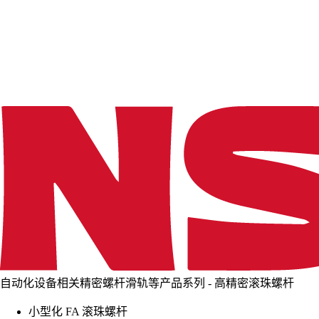
d
i
n
g
.
.
.
自动化设备相关精密螺杆滑轨等产品系列 - 高精密滚珠螺杆
小型化 FA 滚珠螺杆