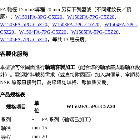
FA 軸徑 15 mm×導程 20 mm 另有下列型號（不同螺紋長／預
壓）：
W1501FA-3PG-C5Z20
、
W1502FA-7PG-C5Z20
、
W1503FA-5PG-C5Z20
、
W1503FA-7PG-C5Z20
、
W1504FA-5PG-
C5Z20
、
W1504FA-7PG-C5Z20
、
W1505FA-5PG-C5Z20
、
W1505FA-7PG-C5Z20
，等共 13 種長度。
客製化服務
本型號可依圖面進行
軸端客製加工
（配合您的軸承座與聯軸器設
計）。歡迎將料號與需求（或直接附圖面）加入詢價單，拿順與
NSK 原廠直接對口，為您確認規格、報價與交期。
产品规格表
单
W1502FA-5PG-C5Z20
规格项目
位
-
系列
FA 系列（轴端已加工）
mm
15
轴径
mm
20
导程