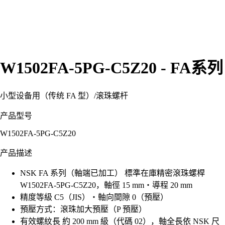
W1502FA-5PG-C5Z20 - FA系列
小型设备用（传统 FA 型）
/
滚珠螺杆
产品型号
W1502FA-5PG-C5Z20
产品描述
NSK FA 系列（軸端已加工） 標準在庫精密滾珠螺桿
W1502FA-5PG-C5Z20，軸徑 15 mm・導程 20 mm
精度等級 C5（JIS）・軸向間隙 0（預壓）
預壓方式：滾珠加大預壓（P 預壓）
有效螺紋長 約 200 mm 級（代碼 02），軸全長依 NSK 尺