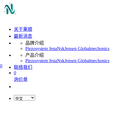
关于拿顺
最新消息
品牌介绍
Piezosystem Jena
Nsk
Jensen Global
mechonics
产品介绍
Piezosystem Jena
Nsk
Jensen Global
mechonics
0
联络我们
0
询价单
L
o
a