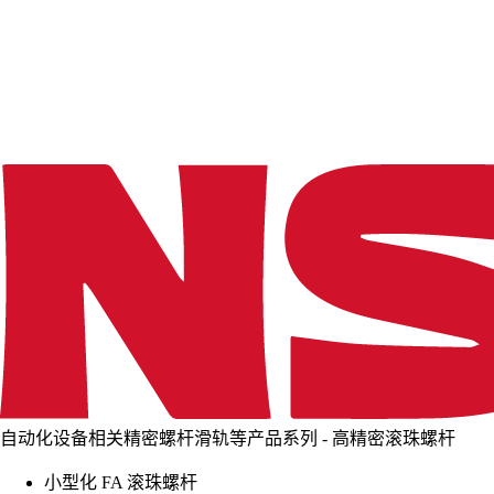
d
i
n
g
.
.
.
自动化设备相关精密螺杆滑轨等产品系列 - 高精密滚珠螺杆
小型化 FA 滚珠螺杆