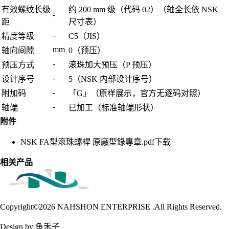
有效螺纹长级
约 200 mm 级（代码 02）（轴全长依 NSK
-
距
尺寸表）
-
精度等级
C5（JIS）
mm
轴向间隙
0（预压）
-
预压方式
滚珠加大预压（P 预压）
-
设计序号
5（NSK 内部设计序号）
-
附加码
「G」（原样展示，官方无逐码对照）
-
轴端
已加工（标准轴端形状）
附件
NSK FA型滾珠螺桿 原廠型錄專章.pdf
下载
相关产品
Copyright©2026
NAHSHON ENTERPRISE .All Rights Reserved.
Design by 鱼禾子