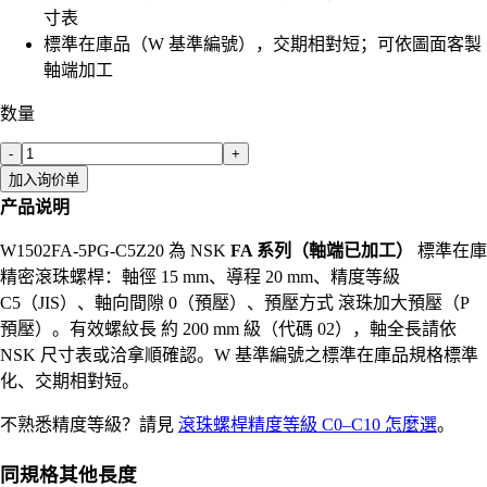
寸表
標準在庫品（W 基準編號），交期相對短；可依圖面客製
軸端加工
数量
-
+
加入询价单
产品说明
W1502FA-5PG-C5Z20 為 NSK
FA 系列（軸端已加工）
標準在庫
精密滾珠螺桿：軸徑 15 mm、導程 20 mm、精度等級
C5（JIS）、軸向間隙 0（預壓）、預壓方式 滾珠加大預壓（P
預壓）。有效螺紋長 約 200 mm 級（代碼 02），軸全長請依
NSK 尺寸表或洽拿順確認。W 基準編號之標準在庫品規格標準
化、交期相對短。
不熟悉精度等級？請見
滾珠螺桿精度等級 C0–C10 怎麼選
。
同規格其他長度