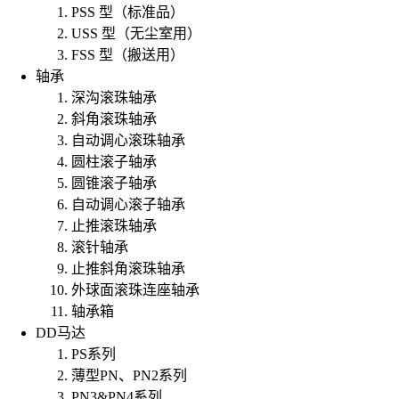
PSS 型（标准品）
USS 型（无尘室用）
FSS 型（搬送用）
轴承
深沟滚珠轴承
斜角滚珠轴承
自动调心滚珠轴承
圆柱滚子轴承
圆锥滚子轴承
自动调心滚子轴承
止推滚珠轴承
滚针轴承
止推斜角滚珠轴承
外球面滚珠连座轴承
轴承箱
DD马达
PS系列
薄型PN、PN2系列
PN3&PN4系列