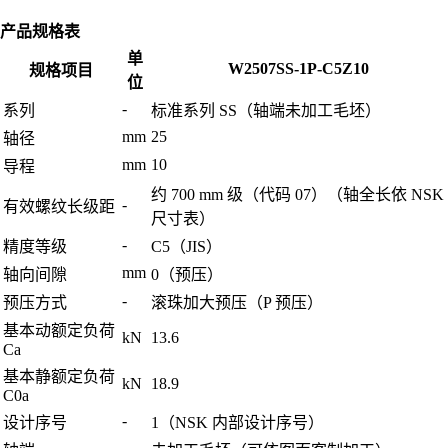
产品规格表
单
W2507SS-1P-C5Z10
规格项目
位
-
系列
标准系列 SS（轴端未加工毛坯）
mm
25
轴径
mm
10
导程
约 700 mm 级（代码 07）（轴全长依 NSK
-
有效螺纹长级距
尺寸表）
-
精度等级
C5（JIS）
mm
轴向间隙
0（预压）
-
预压方式
滚珠加大预压（P 预压）
基本动额定负荷
kN
13.6
Ca
基本静额定负荷
kN
18.9
C0a
-
设计序号
1（NSK 内部设计序号）