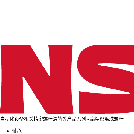
d
i
n
g
.
.
.
自动化设备相关精密螺杆滑轨等产品系列 - 高精密滚珠螺杆
轴承