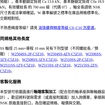
預壓），基本動額定負荷 Ca 13.6 kN、基本靜額定負荷 C0a 18.9
kN。有效螺紋長 約 700 mm 級（代碼 07），軸全長請依 NSK
尺寸表或洽拿順確認。W 基準編號之標準在庫品規格標準化、
交期相對短。
不熟悉精度等級？請見
滾珠螺桿精度等級 C0–C10 怎麼選
。
同規格其他長度
SS 軸徑 25 mm×導程 10 mm 另有下列型號（不同螺紋長／預
壓）：
W2504SS-2P-C5Z10
、
W2504SS-4ZY-C5Z10
、
W2506SS-
3ZY-C5Z10
、
W2508SS-3ZY-C5Z10
、
W2510SS-2P-C5Z10
、
W2511SS-1ZY-C5Z10
、
W2515SS-1P-C5Z10
、
W2515SS-2ZY-
C5Z10
。
客製化服務
本型號可依圖面進行
軸端客製加工
（配合您的軸承座與聯軸器設
計）。歡迎將料號與需求（或直接附圖面）加入詢價單，拿順與
NSK 原廠直接對口，為您確認規格、報價與交期。