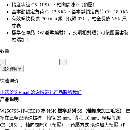
精度等級 C5（JIS）・軸向間隙 0（預壓）
基本動額定負荷 Ca 13.6 kN・基本靜額定負荷 C0a 18.9 kN
有效螺紋長 約 700 mm 級（代碼 07），軸全長依 NSK 尺
寸表
標準在庫品（W 基準編號），交期相對短；可依圖面客製
軸端加工
数量
-
+
加入询价单
快速询价
电话洽询
Email 洽询
携带此产品联络我们
产品说明
W2507SS-1P-C5Z10 為 NSK
標準系列 SS（軸端未加工毛坯）
標
準在庫精密滾珠螺桿：軸徑 25 mm、導程 10 mm、精度等級
C5（JIS）、軸向間隙 0（預壓）、預壓方式 滾珠加大預壓（P