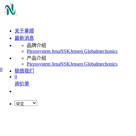
关于拿顺
最新消息
品牌介绍
Piezosystem Jena
NSK
Jensen Global
mechonics
产品介绍
Piezosystem Jena
NSK
Jensen Global
mechonics
0
联络我们
0
询价单
L
o
a