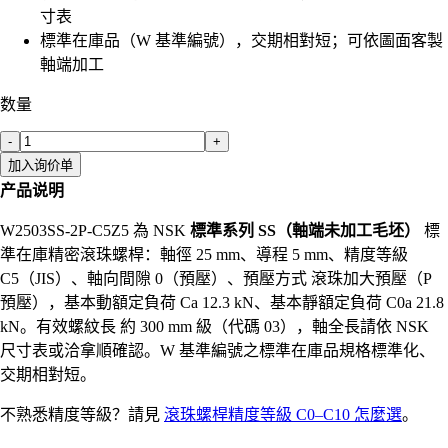
寸表
標準在庫品（W 基準編號），交期相對短；可依圖面客製
軸端加工
数量
-
+
加入询价单
产品说明
W2503SS-2P-C5Z5 為 NSK
標準系列 SS（軸端未加工毛坯）
標
準在庫精密滾珠螺桿：軸徑 25 mm、導程 5 mm、精度等級
C5（JIS）、軸向間隙 0（預壓）、預壓方式 滾珠加大預壓（P
預壓），基本動額定負荷 Ca 12.3 kN、基本靜額定負荷 C0a 21.8
kN。有效螺紋長 約 300 mm 級（代碼 03），軸全長請依 NSK
尺寸表或洽拿順確認。W 基準編號之標準在庫品規格標準化、
交期相對短。
不熟悉精度等級？請見
滾珠螺桿精度等級 C0–C10 怎麼選
。