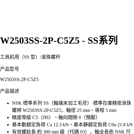
W2503SS-2P-C5Z5 - SS系列
工具机用（SS 型）
/
滚珠螺杆
产品型号
W2503SS-2P-C5Z5
产品描述
NSK 標準系列 SS（軸端未加工毛坯） 標準在庫精密滾珠
螺桿 W2503SS-2P-C5Z5，軸徑 25 mm・導程 5 mm
精度等級 C5（JIS）・軸向間隙 0（預壓）
基本動額定負荷 Ca 12.3 kN・基本靜額定負荷 C0a 21.8 kN
有效螺紋長 約 300 mm 級（代碼 03），軸全長依 NSK 尺