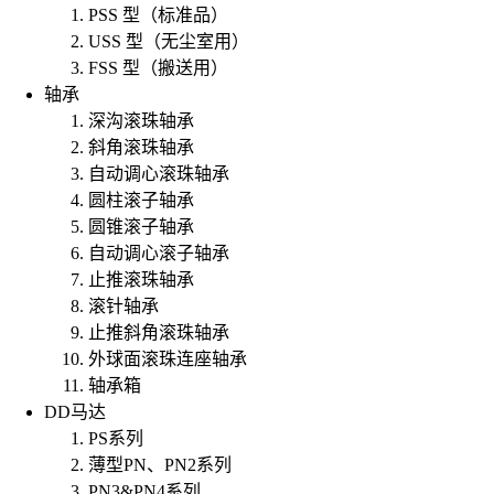
PSS 型（标准品）
USS 型（无尘室用）
FSS 型（搬送用）
轴承
深沟滚珠轴承
斜角滚珠轴承
自动调心滚珠轴承
圆柱滚子轴承
圆锥滚子轴承
自动调心滚子轴承
止推滚珠轴承
滚针轴承
止推斜角滚珠轴承
外球面滚珠连座轴承
轴承箱
DD马达
PS系列
薄型PN、PN2系列
PN3&PN4系列