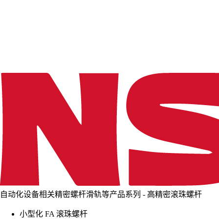
d
i
n
g
.
.
.
自动化设备相关精密螺杆滑轨等产品系列 - 高精密滚珠螺杆
小型化 FA 滚珠螺杆