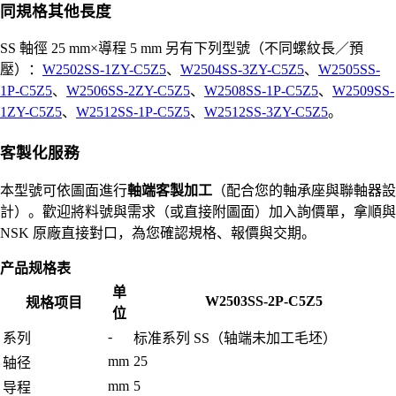
同規格其他長度
SS 軸徑 25 mm×導程 5 mm 另有下列型號（不同螺紋長／預
壓）：
W2502SS-1ZY-C5Z5
、
W2504SS-3ZY-C5Z5
、
W2505SS-
1P-C5Z5
、
W2506SS-2ZY-C5Z5
、
W2508SS-1P-C5Z5
、
W2509SS-
1ZY-C5Z5
、
W2512SS-1P-C5Z5
、
W2512SS-3ZY-C5Z5
。
客製化服務
本型號可依圖面進行
軸端客製加工
（配合您的軸承座與聯軸器設
計）。歡迎將料號與需求（或直接附圖面）加入詢價單，拿順與
NSK 原廠直接對口，為您確認規格、報價與交期。
产品规格表
单
W2503SS-2P-C5Z5
规格项目
位
-
系列
标准系列 SS（轴端未加工毛坯）
mm
25
轴径
mm
5
导程