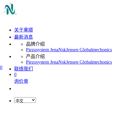
关于拿顺
最新消息
品牌介绍
Piezosystem Jena
Nsk
Jensen Global
mechonics
产品介绍
Piezosystem Jena
Nsk
Jensen Global
mechonics
0
联络我们
0
询价单
L
o
a