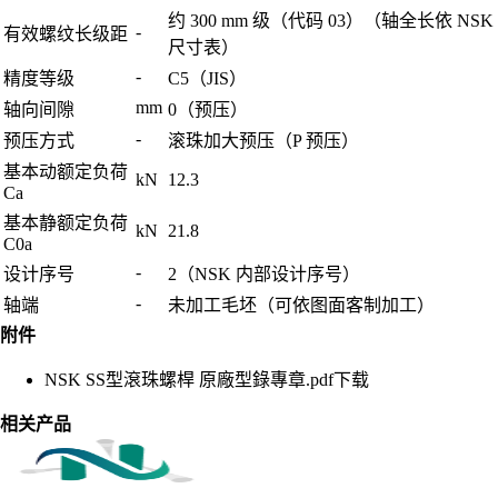
约 300 mm 级（代码 03）（轴全长依 NSK
-
有效螺纹长级距
尺寸表）
-
精度等级
C5（JIS）
mm
轴向间隙
0（预压）
-
预压方式
滚珠加大预压（P 预压）
基本动额定负荷
kN
12.3
Ca
基本静额定负荷
kN
21.8
C0a
-
设计序号
2（NSK 内部设计序号）
-
轴端
未加工毛坯（可依图面客制加工）
附件
NSK SS型滾珠螺桿 原廠型錄專章.pdf
下载
相关产品