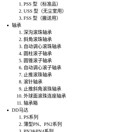
PSS 型（标准品）
USS 型（无尘室用）
FSS 型（搬送用）
轴承
深沟滚珠轴承
斜角滚珠轴承
自动调心滚珠轴承
圆柱滚子轴承
圆锥滚子轴承
自动调心滚子轴承
止推滚珠轴承
滚针轴承
止推斜角滚珠轴承
外球面滚珠连座轴承
轴承箱
DD马达
PS系列
薄型PN、PN2系列
PN3&PN4系列