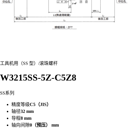
工具机用（SS 型）
/
滚珠螺杆
W3215SS-5Z-C5Z8
SS系列
精度等级
C5（JIS）
轴径
32 mm
导程
8 mm
轴向间隙
0（预压） mm