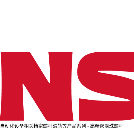
o
a
d
i
n
g
.
.
.
自动化设备相关精密螺杆滑轨等产品系列 - 高精密滚珠螺杆