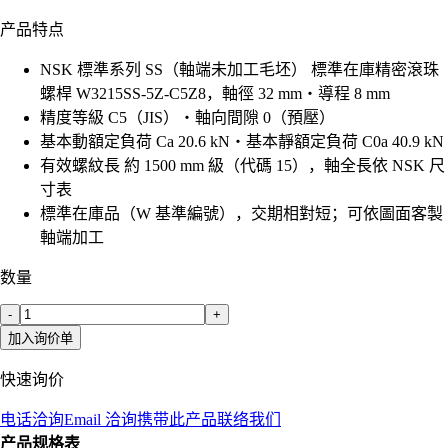
产品特点
NSK 標準系列 SS（軸端未加工毛坯） 標準在庫精密滾珠
螺桿 W3215SS-5Z-C5Z8，軸徑 32 mm・導程 8 mm
精度等級 C5（JIS）・軸向間隙 0（預壓）
基本動額定負荷 Ca 20.6 kN・基本靜額定負荷 C0a 40.9 kN
有效螺紋長 約 1500 mm 級（代碼 15），軸全長依 NSK 尺
寸表
標準在庫品（W 基準編號），交期相對短；可依圖面客製
軸端加工
数量
-
+
加入询价单
快速询价
电话洽询
Email 洽询
携带此产品联络我们
产品规格表