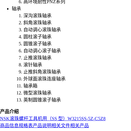
高环境耐性PNZ系列
轴承
深沟滚珠轴承
斜角滚珠轴承
自动调心滚珠轴承
圆柱滚子轴承
圆锥滚子轴承
自动调心滚子轴承
止推滚珠轴承
滚针轴承
止推斜角滚珠轴承
外球面滚珠连座轴承
轴承箱
微型滚珠轴承
英制圆锥滚子轴承
产品介绍
NSK
滚珠螺杆
工具机用（SS 型）
W3215SS-5Z-C5Z8
商品信息
规格表
产品说明
相关文件
相关产品