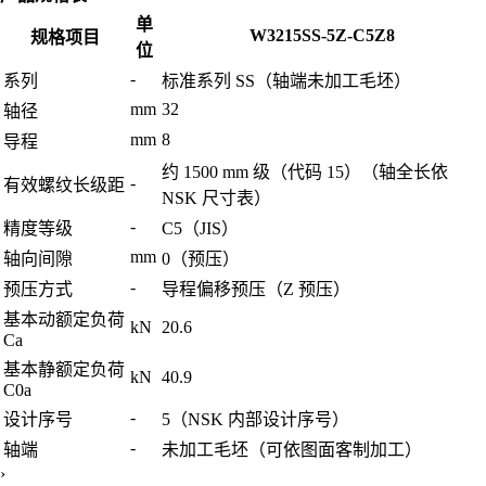
单
W3215SS-5Z-C5Z8
规格项目
位
-
系列
标准系列 SS（轴端未加工毛坯）
mm
32
轴径
mm
8
导程
约 1500 mm 级（代码 15）（轴全长依
-
有效螺纹长级距
NSK 尺寸表）
-
精度等级
C5（JIS）
mm
轴向间隙
0（预压）
-
预压方式
导程偏移预压（Z 预压）
基本动额定负荷
kN
20.6
Ca
基本静额定负荷
kN
40.9
C0a
-
设计序号
5（NSK 内部设计序号）
-
轴端
未加工毛坯（可依图面客制加工）
›