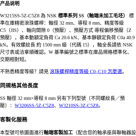
产品说明
W3215SS-5Z-C5Z8 為 NSK
標準系列 SS（軸端未加工毛坯）
標
準在庫精密滾珠螺桿：軸徑 32 mm、導程 8 mm、精度等級
C5（JIS）、軸向間隙 0（預壓）、預壓方式 導程偏移預壓（Z
預壓），基本動額定負荷 Ca 20.6 kN、基本靜額定負荷 C0a 40.9
kN。有效螺紋長 約 1500 mm 級（代碼 15），軸全長請依 NSK
尺寸表或洽拿順確認。W 基準編號之標準在庫品規格標準化、
交期相對短。
不熟悉精度等級？請見
滾珠螺桿精度等級 C0–C10 怎麼選
。
同規格其他長度
SS 軸徑 32 mm×導程 8 mm 另有下列型號（不同螺紋長／預
壓）：
W3206SS-5Z-C5Z8
、
W3210SS-3Z-C5Z8
。
客製化服務
本型號可依圖面進行
軸端客製加工
（配合您的軸承座與聯軸器設