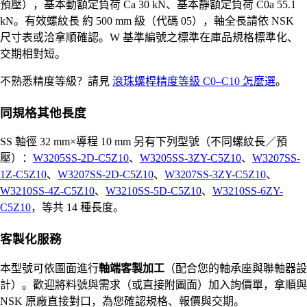
預壓），基本動額定負荷 Ca 30 kN、基本靜額定負荷 C0a 55.1
kN。有效螺紋長 約 500 mm 級（代碼 05），軸全長請依 NSK
尺寸表或洽拿順確認。W 基準編號之標準在庫品規格標準化、
交期相對短。
不熟悉精度等級？請見
滾珠螺桿精度等級 C0–C10 怎麼選
。
同規格其他長度
SS 軸徑 32 mm×導程 10 mm 另有下列型號（不同螺紋長／預
壓）：
W3205SS-2D-C5Z10
、
W3205SS-3ZY-C5Z10
、
W3207SS-
1Z-C5Z10
、
W3207SS-2D-C5Z10
、
W3207SS-3ZY-C5Z10
、
W3210SS-4Z-C5Z10
、
W3210SS-5D-C5Z10
、
W3210SS-6ZY-
C5Z10
，等共 14 種長度。
客製化服務
本型號可依圖面進行
軸端客製加工
（配合您的軸承座與聯軸器設
計）。歡迎將料號與需求（或直接附圖面）加入詢價單，拿順與
NSK 原廠直接對口，為您確認規格、報價與交期。