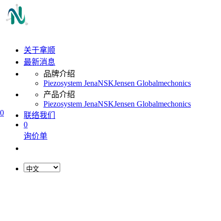
关于拿顺
最新消息
品牌介绍
Piezosystem Jena
NSK
Jensen Global
mechonics
产品介绍
Piezosystem Jena
NSK
Jensen Global
mechonics
0
联络我们
0
询价单
L
o
a