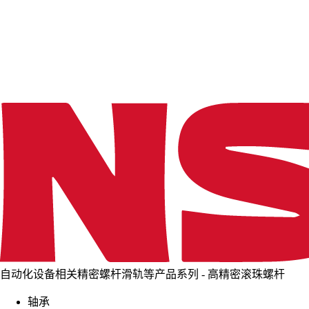
d
i
n
g
.
.
.
自动化设备相关精密螺杆滑轨等产品系列 - 高精密滚珠螺杆
轴承