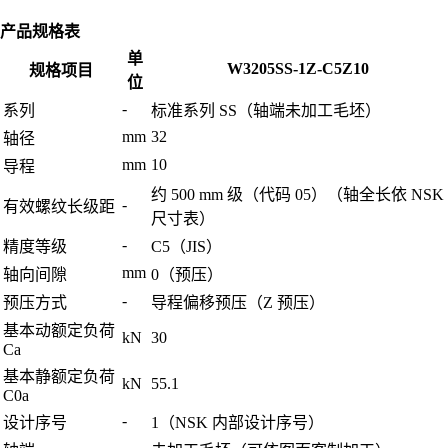
产品规格表
单
W3205SS-1Z-C5Z10
规格项目
位
-
系列
标准系列 SS（轴端未加工毛坯）
mm
32
轴径
mm
10
导程
约 500 mm 级（代码 05）（轴全长依 NSK
-
有效螺纹长级距
尺寸表）
-
精度等级
C5（JIS）
mm
轴向间隙
0（预压）
-
预压方式
导程偏移预压（Z 预压）
基本动额定负荷
kN
30
Ca
基本静额定负荷
kN
55.1
C0a
-
设计序号
1（NSK 内部设计序号）