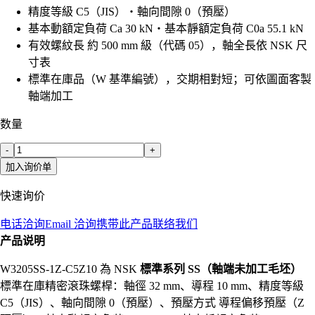
精度等級 C5（JIS）・軸向間隙 0（預壓）
基本動額定負荷 Ca 30 kN・基本靜額定負荷 C0a 55.1 kN
有效螺紋長 約 500 mm 級（代碼 05），軸全長依 NSK 尺
寸表
標準在庫品（W 基準編號），交期相對短；可依圖面客製
軸端加工
数量
-
+
加入询价单
快速询价
电话洽询
Email 洽询
携带此产品联络我们
产品说明
W3205SS-1Z-C5Z10 為 NSK
標準系列 SS（軸端未加工毛坯）
標準在庫精密滾珠螺桿：軸徑 32 mm、導程 10 mm、精度等級
C5（JIS）、軸向間隙 0（預壓）、預壓方式 導程偏移預壓（Z