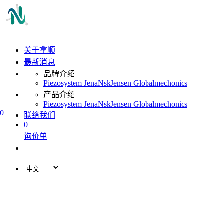
关于拿顺
最新消息
品牌介绍
Piezosystem Jena
Nsk
Jensen Global
mechonics
产品介绍
Piezosystem Jena
Nsk
Jensen Global
mechonics
0
联络我们
0
询价单
L
o
a