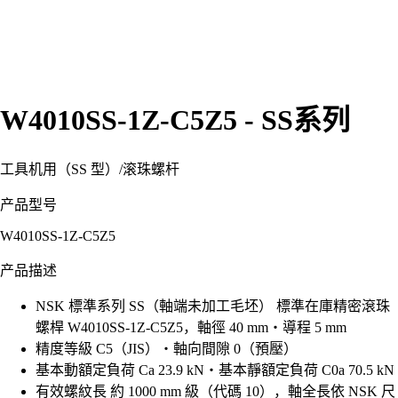
W4010SS-1Z-C5Z5 - SS系列
工具机用（SS 型）
/
滚珠螺杆
产品型号
W4010SS-1Z-C5Z5
产品描述
NSK 標準系列 SS（軸端未加工毛坯） 標準在庫精密滾珠
螺桿 W4010SS-1Z-C5Z5，軸徑 40 mm・導程 5 mm
精度等級 C5（JIS）・軸向間隙 0（預壓）
基本動額定負荷 Ca 23.9 kN・基本靜額定負荷 C0a 70.5 kN
有效螺紋長 約 1000 mm 級（代碼 10），軸全長依 NSK 尺