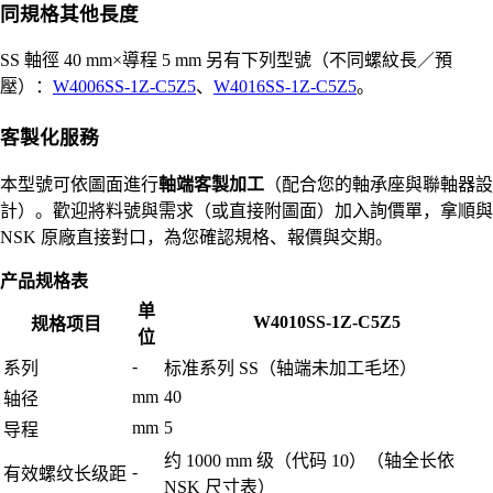
同規格其他長度
SS 軸徑 40 mm×導程 5 mm 另有下列型號（不同螺紋長／預
壓）：
W4006SS-1Z-C5Z5
、
W4016SS-1Z-C5Z5
。
客製化服務
本型號可依圖面進行
軸端客製加工
（配合您的軸承座與聯軸器設
計）。歡迎將料號與需求（或直接附圖面）加入詢價單，拿順與
NSK 原廠直接對口，為您確認規格、報價與交期。
产品规格表
单
W4010SS-1Z-C5Z5
规格项目
位
-
系列
标准系列 SS（轴端未加工毛坯）
mm
40
轴径
mm
5
导程
约 1000 mm 级（代码 10）（轴全长依
-
有效螺纹长级距
NSK 尺寸表）