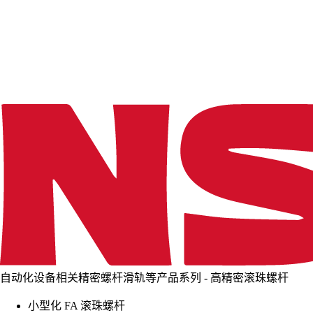
d
i
n
g
.
.
.
自动化设备相关精密螺杆滑轨等产品系列 - 高精密滚珠螺杆
小型化 FA 滚珠螺杆