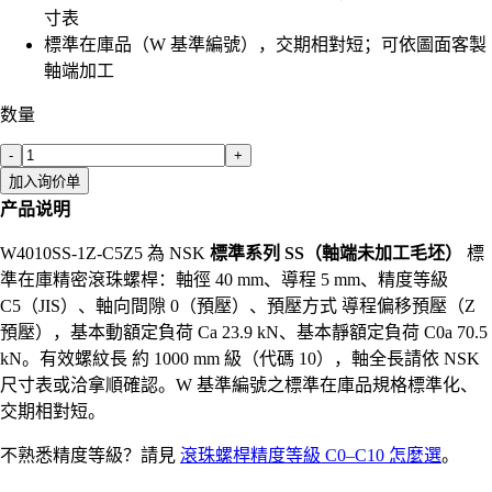
寸表
標準在庫品（W 基準編號），交期相對短；可依圖面客製
軸端加工
数量
-
+
加入询价单
产品说明
W4010SS-1Z-C5Z5 為 NSK
標準系列 SS（軸端未加工毛坯）
標
準在庫精密滾珠螺桿：軸徑 40 mm、導程 5 mm、精度等級
C5（JIS）、軸向間隙 0（預壓）、預壓方式 導程偏移預壓（Z
預壓），基本動額定負荷 Ca 23.9 kN、基本靜額定負荷 C0a 70.5
kN。有效螺紋長 約 1000 mm 級（代碼 10），軸全長請依 NSK
尺寸表或洽拿順確認。W 基準編號之標準在庫品規格標準化、
交期相對短。
不熟悉精度等級？請見
滾珠螺桿精度等級 C0–C10 怎麼選
。