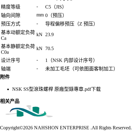
-
精度等级
C5（JIS）
mm
轴向间隙
0（预压）
-
预压方式
导程偏移预压（Z 预压）
基本动额定负荷
kN
23.9
Ca
基本静额定负荷
kN
70.5
C0a
-
设计序号
1（NSK 内部设计序号）
-
轴端
未加工毛坯（可依图面客制加工）
附件
NSK SS型滾珠螺桿 原廠型錄專章.pdf
下载
相关产品
Copyright©2026
NAHSHON ENTERPRISE .All Rights Reserved.