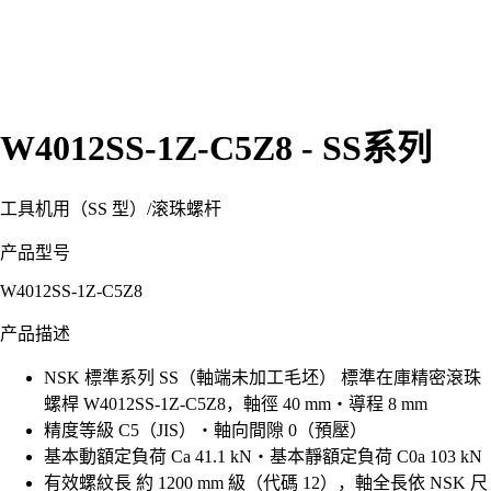
W4012SS-1Z-C5Z8 - SS系列
工具机用（SS 型）
/
滚珠螺杆
产品型号
W4012SS-1Z-C5Z8
产品描述
NSK 標準系列 SS（軸端未加工毛坯） 標準在庫精密滾珠
螺桿 W4012SS-1Z-C5Z8，軸徑 40 mm・導程 8 mm
精度等級 C5（JIS）・軸向間隙 0（預壓）
基本動額定負荷 Ca 41.1 kN・基本靜額定負荷 C0a 103 kN
有效螺紋長 約 1200 mm 級（代碼 12），軸全長依 NSK 尺