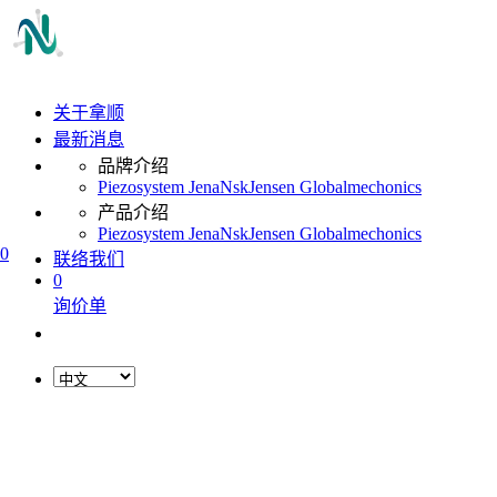
关于拿顺
最新消息
品牌介绍
Piezosystem Jena
Nsk
Jensen Global
mechonics
产品介绍
Piezosystem Jena
Nsk
Jensen Global
mechonics
0
联络我们
0
询价单
L
o
a