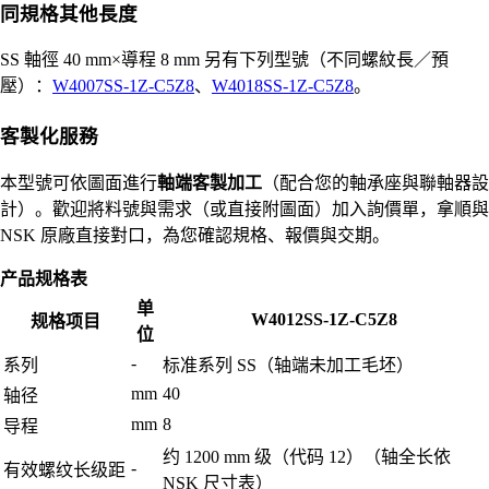
同規格其他長度
SS 軸徑 40 mm×導程 8 mm 另有下列型號（不同螺紋長／預
壓）：
W4007SS-1Z-C5Z8
、
W4018SS-1Z-C5Z8
。
客製化服務
本型號可依圖面進行
軸端客製加工
（配合您的軸承座與聯軸器設
計）。歡迎將料號與需求（或直接附圖面）加入詢價單，拿順與
NSK 原廠直接對口，為您確認規格、報價與交期。
产品规格表
单
W4012SS-1Z-C5Z8
规格项目
位
-
系列
标准系列 SS（轴端未加工毛坯）
mm
40
轴径
mm
8
导程
约 1200 mm 级（代码 12）（轴全长依
-
有效螺纹长级距
NSK 尺寸表）