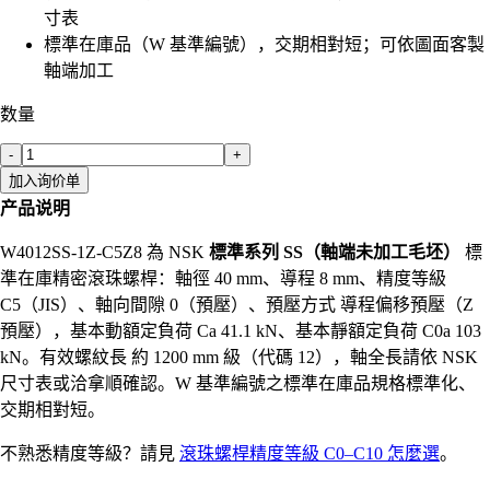
寸表
標準在庫品（W 基準編號），交期相對短；可依圖面客製
軸端加工
数量
-
+
加入询价单
产品说明
W4012SS-1Z-C5Z8 為 NSK
標準系列 SS（軸端未加工毛坯）
標
準在庫精密滾珠螺桿：軸徑 40 mm、導程 8 mm、精度等級
C5（JIS）、軸向間隙 0（預壓）、預壓方式 導程偏移預壓（Z
預壓），基本動額定負荷 Ca 41.1 kN、基本靜額定負荷 C0a 103
kN。有效螺紋長 約 1200 mm 級（代碼 12），軸全長請依 NSK
尺寸表或洽拿順確認。W 基準編號之標準在庫品規格標準化、
交期相對短。
不熟悉精度等級？請見
滾珠螺桿精度等級 C0–C10 怎麼選
。