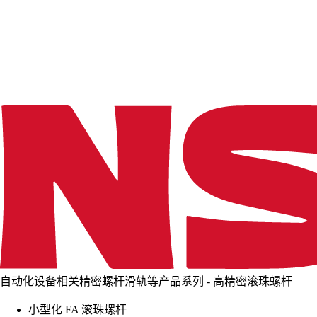
d
i
n
g
.
.
.
自动化设备相关精密螺杆滑轨等产品系列 - 高精密滚珠螺杆
小型化 FA 滚珠螺杆