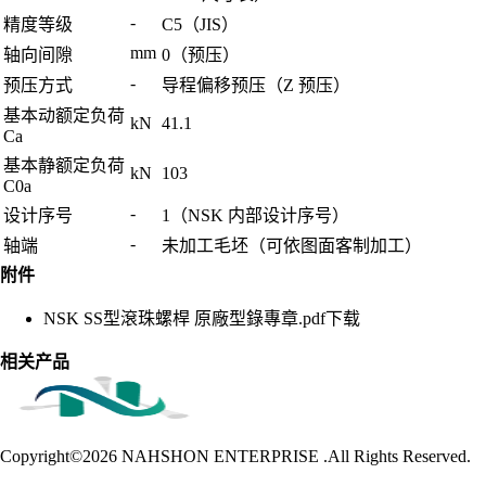
-
精度等级
C5（JIS）
mm
轴向间隙
0（预压）
-
预压方式
导程偏移预压（Z 预压）
基本动额定负荷
kN
41.1
Ca
基本静额定负荷
kN
103
C0a
-
设计序号
1（NSK 内部设计序号）
-
轴端
未加工毛坯（可依图面客制加工）
附件
NSK SS型滾珠螺桿 原廠型錄專章.pdf
下载
相关产品
Copyright©2026
NAHSHON ENTERPRISE .All Rights Reserved.