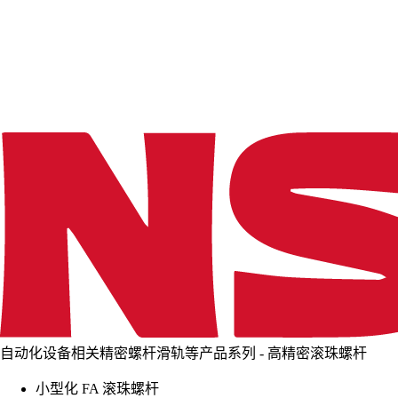
d
i
n
g
.
.
.
自动化设备相关精密螺杆滑轨等产品系列 - 高精密滚珠螺杆
小型化 FA 滚珠螺杆