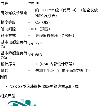
mm
10
导程
约 1400 mm 级（代码 14）（轴全长依
-
有效螺纹长级距
NSK 尺寸表）
-
精度等级
C5（JIS）
mm
轴向间隙
0（预压）
-
预压方式
导程偏移预压（Z 预压）
基本动额定负荷
kN
33.7
Ca
基本静额定负荷
kN
68.3
C0a
-
设计序号
1（NSK 内部设计序号）
-
轴端
未加工毛坯（可依图面客制加工）
附件
NSK SS型滾珠螺桿 原廠型錄專章.pdf
下载
相关产品