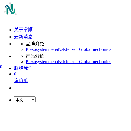
关于拿顺
最新消息
品牌介绍
Piezosystem Jena
Nsk
Jensen Global
mechonics
产品介绍
Piezosystem Jena
Nsk
Jensen Global
mechonics
0
联络我们
0
询价单
L
o
a