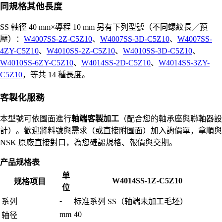
同規格其他長度
SS 軸徑 40 mm×導程 10 mm 另有下列型號（不同螺紋長／預
壓）：
W4007SS-2Z-C5Z10
、
W4007SS-3D-C5Z10
、
W4007SS-
4ZY-C5Z10
、
W4010SS-2Z-C5Z10
、
W4010SS-3D-C5Z10
、
W4010SS-6ZY-C5Z10
、
W4014SS-2D-C5Z10
、
W4014SS-3ZY-
C5Z10
，等共 14 種長度。
客製化服務
本型號可依圖面進行
軸端客製加工
（配合您的軸承座與聯軸器設
計）。歡迎將料號與需求（或直接附圖面）加入詢價單，拿順與
NSK 原廠直接對口，為您確認規格、報價與交期。
产品规格表
单
W4014SS-1Z-C5Z10
规格项目
位
-
系列
标准系列 SS（轴端未加工毛坯）
mm
40
轴径