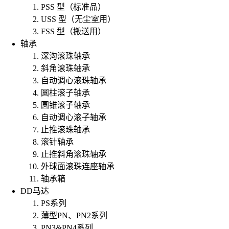
PSS 型（标准品）
USS 型（无尘室用）
FSS 型（搬送用）
轴承
深沟滚珠轴承
斜角滚珠轴承
自动调心滚珠轴承
圆柱滚子轴承
圆锥滚子轴承
自动调心滚子轴承
止推滚珠轴承
滚针轴承
止推斜角滚珠轴承
外球面滚珠连座轴承
轴承箱
DD马达
PS系列
薄型PN、PN2系列
PN3&PN4系列