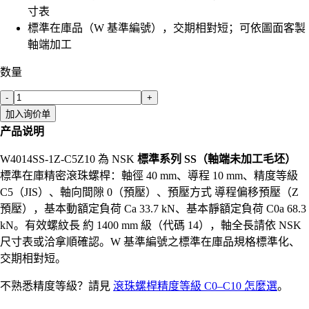
寸表
標準在庫品（W 基準編號），交期相對短；可依圖面客製
軸端加工
数量
-
+
加入询价单
产品说明
W4014SS-1Z-C5Z10 為 NSK
標準系列 SS（軸端未加工毛坯）
標準在庫精密滾珠螺桿：軸徑 40 mm、導程 10 mm、精度等級
C5（JIS）、軸向間隙 0（預壓）、預壓方式 導程偏移預壓（Z
預壓），基本動額定負荷 Ca 33.7 kN、基本靜額定負荷 C0a 68.3
kN。有效螺紋長 約 1400 mm 級（代碼 14），軸全長請依 NSK
尺寸表或洽拿順確認。W 基準編號之標準在庫品規格標準化、
交期相對短。
不熟悉精度等級？請見
滾珠螺桿精度等級 C0–C10 怎麼選
。