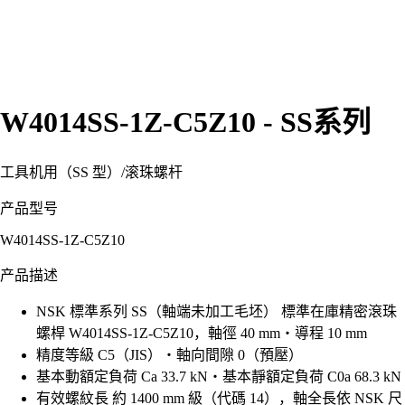
W4014SS-1Z-C5Z10 - SS系列
工具机用（SS 型）
/
滚珠螺杆
产品型号
W4014SS-1Z-C5Z10
产品描述
NSK 標準系列 SS（軸端未加工毛坯） 標準在庫精密滾珠
螺桿 W4014SS-1Z-C5Z10，軸徑 40 mm・導程 10 mm
精度等級 C5（JIS）・軸向間隙 0（預壓）
基本動額定負荷 Ca 33.7 kN・基本靜額定負荷 C0a 68.3 kN
有效螺紋長 約 1400 mm 級（代碼 14），軸全長依 NSK 尺