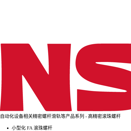
d
i
n
g
.
.
.
自动化设备相关精密螺杆滑轨等产品系列 - 高精密滚珠螺杆
小型化 FA 滚珠螺杆