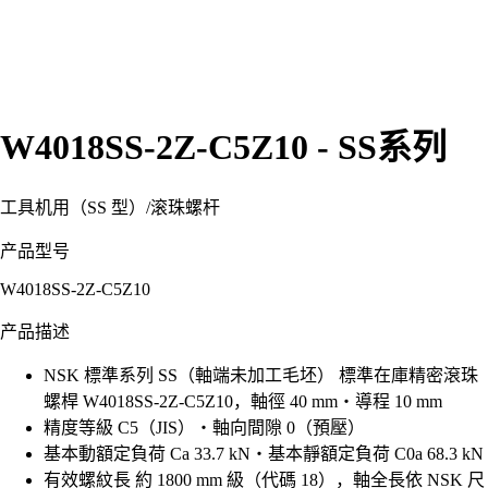
W4018SS-2Z-C5Z10 - SS系列
工具机用（SS 型）
/
滚珠螺杆
产品型号
W4018SS-2Z-C5Z10
产品描述
NSK 標準系列 SS（軸端未加工毛坯） 標準在庫精密滾珠
螺桿 W4018SS-2Z-C5Z10，軸徑 40 mm・導程 10 mm
精度等級 C5（JIS）・軸向間隙 0（預壓）
基本動額定負荷 Ca 33.7 kN・基本靜額定負荷 C0a 68.3 kN
有效螺紋長 約 1800 mm 級（代碼 18），軸全長依 NSK 尺