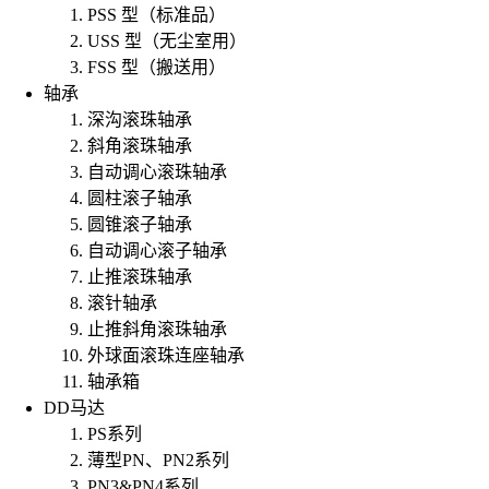
PSS 型（标准品）
USS 型（无尘室用）
FSS 型（搬送用）
轴承
深沟滚珠轴承
斜角滚珠轴承
自动调心滚珠轴承
圆柱滚子轴承
圆锥滚子轴承
自动调心滚子轴承
止推滚珠轴承
滚针轴承
止推斜角滚珠轴承
外球面滚珠连座轴承
轴承箱
DD马达
PS系列
薄型PN、PN2系列
PN3&PN4系列