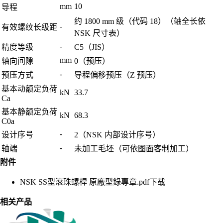
mm
10
导程
约 1800 mm 级（代码 18）（轴全长依
-
有效螺纹长级距
NSK 尺寸表）
-
精度等级
C5（JIS）
mm
轴向间隙
0（预压）
-
预压方式
导程偏移预压（Z 预压）
基本动额定负荷
kN
33.7
Ca
基本静额定负荷
kN
68.3
C0a
-
设计序号
2（NSK 内部设计序号）
-
轴端
未加工毛坯（可依图面客制加工）
附件
NSK SS型滾珠螺桿 原廠型錄專章.pdf
下载
相关产品