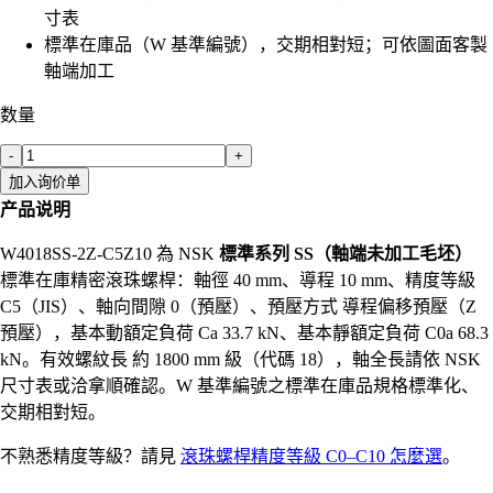
寸表
標準在庫品（W 基準編號），交期相對短；可依圖面客製
軸端加工
数量
-
+
加入询价单
产品说明
W4018SS-2Z-C5Z10 為 NSK
標準系列 SS（軸端未加工毛坯）
標準在庫精密滾珠螺桿：軸徑 40 mm、導程 10 mm、精度等級
C5（JIS）、軸向間隙 0（預壓）、預壓方式 導程偏移預壓（Z
預壓），基本動額定負荷 Ca 33.7 kN、基本靜額定負荷 C0a 68.3
kN。有效螺紋長 約 1800 mm 級（代碼 18），軸全長請依 NSK
尺寸表或洽拿順確認。W 基準編號之標準在庫品規格標準化、
交期相對短。
不熟悉精度等級？請見
滾珠螺桿精度等級 C0–C10 怎麼選
。