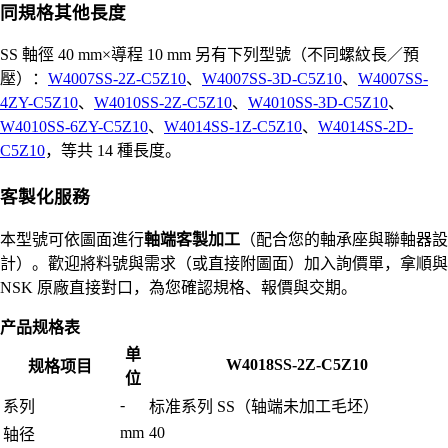
同規格其他長度
SS 軸徑 40 mm×導程 10 mm 另有下列型號（不同螺紋長／預
壓）：
W4007SS-2Z-C5Z10
、
W4007SS-3D-C5Z10
、
W4007SS-
4ZY-C5Z10
、
W4010SS-2Z-C5Z10
、
W4010SS-3D-C5Z10
、
W4010SS-6ZY-C5Z10
、
W4014SS-1Z-C5Z10
、
W4014SS-2D-
C5Z10
，等共 14 種長度。
客製化服務
本型號可依圖面進行
軸端客製加工
（配合您的軸承座與聯軸器設
計）。歡迎將料號與需求（或直接附圖面）加入詢價單，拿順與
NSK 原廠直接對口，為您確認規格、報價與交期。
产品规格表
单
W4018SS-2Z-C5Z10
规格项目
位
-
系列
标准系列 SS（轴端未加工毛坯）
mm
40
轴径