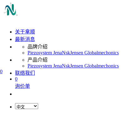
关于拿顺
最新消息
品牌介绍
Piezosystem Jena
Nsk
Jensen Global
mechonics
产品介绍
Piezosystem Jena
Nsk
Jensen Global
mechonics
0
联络我们
0
询价单
L
o
a