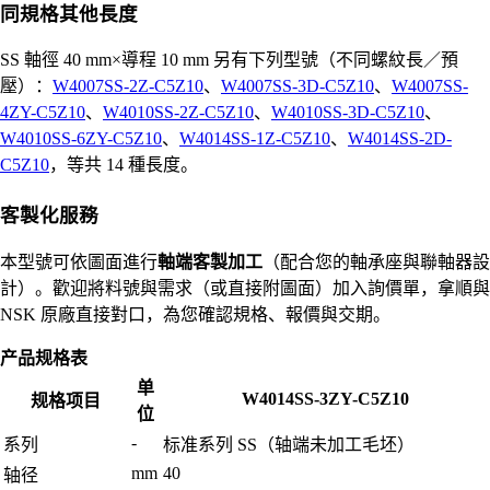
同規格其他長度
SS 軸徑 40 mm×導程 10 mm 另有下列型號（不同螺紋長／預
壓）：
W4007SS-2Z-C5Z10
、
W4007SS-3D-C5Z10
、
W4007SS-
4ZY-C5Z10
、
W4010SS-2Z-C5Z10
、
W4010SS-3D-C5Z10
、
W4010SS-6ZY-C5Z10
、
W4014SS-1Z-C5Z10
、
W4014SS-2D-
C5Z10
，等共 14 種長度。
客製化服務
本型號可依圖面進行
軸端客製加工
（配合您的軸承座與聯軸器設
計）。歡迎將料號與需求（或直接附圖面）加入詢價單，拿順與
NSK 原廠直接對口，為您確認規格、報價與交期。
产品规格表
单
W4014SS-3ZY-C5Z10
规格项目
位
-
系列
标准系列 SS（轴端未加工毛坯）
mm
40
轴径