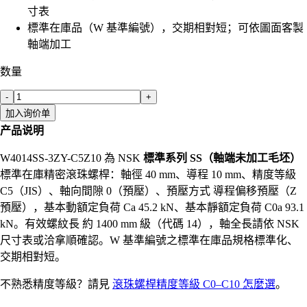
寸表
標準在庫品（W 基準編號），交期相對短；可依圖面客製
軸端加工
数量
-
+
加入询价单
产品说明
W4014SS-3ZY-C5Z10 為 NSK
標準系列 SS（軸端未加工毛坯）
標準在庫精密滾珠螺桿：軸徑 40 mm、導程 10 mm、精度等級
C5（JIS）、軸向間隙 0（預壓）、預壓方式 導程偏移預壓（Z
預壓），基本動額定負荷 Ca 45.2 kN、基本靜額定負荷 C0a 93.1
kN。有效螺紋長 約 1400 mm 級（代碼 14），軸全長請依 NSK
尺寸表或洽拿順確認。W 基準編號之標準在庫品規格標準化、
交期相對短。
不熟悉精度等級？請見
滾珠螺桿精度等級 C0–C10 怎麼選
。