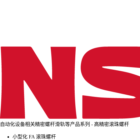
d
i
n
g
.
.
.
自动化设备相关精密螺杆滑轨等产品系列 - 高精密滚珠螺杆
小型化 FA 滚珠螺杆