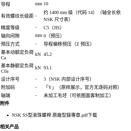
mm
10
导程
约 1400 mm 级（代码 14）（轴全长依
-
有效螺纹长级距
NSK 尺寸表）
-
精度等级
C5（JIS）
mm
轴向间隙
0（预压）
-
预压方式
导程偏移预压（Z 预压）
基本动额定负荷
kN
45.2
Ca
基本静额定负荷
kN
93.1
C0a
-
设计序号
3（NSK 内部设计序号）
-
附加码
「Y」（原样展示，官方无逐码对照）
-
轴端
未加工毛坯（可依图面客制加工）
附件
NSK SS型滾珠螺桿 原廠型錄專章.pdf
下载
相关产品