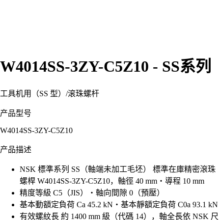
W4014SS-3ZY-C5Z10 - SS系列
工具机用（SS 型）
/
滚珠螺杆
产品型号
W4014SS-3ZY-C5Z10
产品描述
NSK 標準系列 SS（軸端未加工毛坯） 標準在庫精密滾珠
螺桿 W4014SS-3ZY-C5Z10，軸徑 40 mm・導程 10 mm
精度等級 C5（JIS）・軸向間隙 0（預壓）
基本動額定負荷 Ca 45.2 kN・基本靜額定負荷 C0a 93.1 kN
有效螺紋長 約 1400 mm 級（代碼 14），軸全長依 NSK 尺