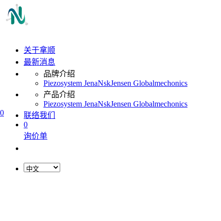
关于拿顺
最新消息
品牌介绍
Piezosystem Jena
Nsk
Jensen Global
mechonics
产品介绍
Piezosystem Jena
Nsk
Jensen Global
mechonics
0
联络我们
0
询价单
L
o
a