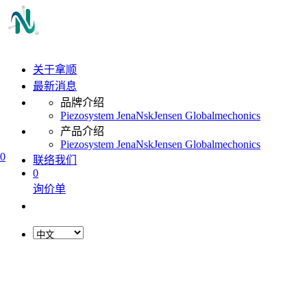
关于拿顺
最新消息
品牌介绍
Piezosystem Jena
Nsk
Jensen Global
mechonics
产品介绍
Piezosystem Jena
Nsk
Jensen Global
mechonics
0
联络我们
0
询价单
L
o
a