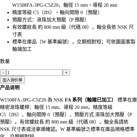
W1508FA-3PG-C5Z20，軸徑 15 mm・導程 20 mm
精度等級 C5（JIS）・軸向間隙 0（預壓）
預壓方式：滾珠加大預壓（P 預壓）
有效螺紋長 約 800 mm 級（代碼 08），軸全長依 NSK 尺
寸表
標準在庫品（W 基準編號），交期相對短；可依圖面客製
軸端加工
数量
-
+
加入询价单
产品说明
W1508FA-3PG-C5Z20 為 NSK
FA 系列（軸端已加工）
標準在庫
精密滾珠螺桿：軸徑 15 mm、導程 20 mm、精度等級
C5（JIS）、軸向間隙 0（預壓）、預壓方式 滾珠加大預壓（P
預壓）。有效螺紋長 約 800 mm 級（代碼 08），軸全長請依
NSK 尺寸表或洽拿順確認。W 基準編號之標準在庫品規格標準
化、交期相對短。