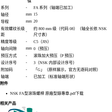
位
-
系列
FA 系列（轴端已加工）
mm
15
轴径
mm
20
导程
有效螺纹长级
约 800 mm 级（代码 08）（轴全长依 NSK
-
距
尺寸表）
-
精度等级
C5（JIS）
mm
轴向间隙
0（预压）
-
预压方式
滚珠加大预压（P 预压）
-
设计序号
3（NSK 内部设计序号）
-
附加码
「G」（原样展示，官方无逐码对照）
-
轴端
已加工（标准轴端形状）
附件
NSK FA型滾珠螺桿 原廠型錄專章.pdf
下载
相关产品