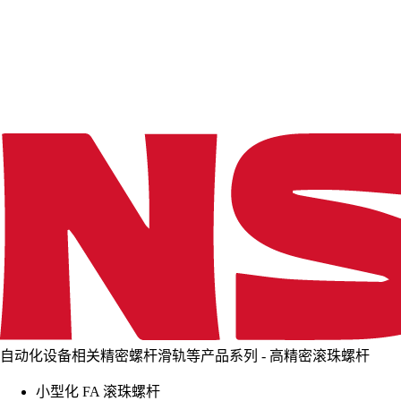
d
i
n
g
.
.
.
自动化设备相关精密螺杆滑轨等产品系列 - 高精密滚珠螺杆
小型化 FA 滚珠螺杆