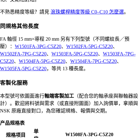
不熟悉精度等級？請見
滾珠螺桿精度等級 C0–C10 怎麼選
。
同規格其他長度
FA 軸徑 15 mm×導程 20 mm 另有下列型號（不同螺紋長／預
壓）：
W1501FA-3PG-C5Z20
、
W1502FA-5PG-C5Z20
、
W1502FA-7PG-C5Z20
、
W1503FA-5PG-C5Z20
、
W1503FA-7PG-
C5Z20
、
W1504FA-5PG-C5Z20
、
W1504FA-7PG-C5Z20
、
W1505FA-5PG-C5Z20
，等共 13 種長度。
客製化服務
本型號可依圖面進行
軸端客製加工
（配合您的軸承座與聯軸器設
計）。歡迎將料號與需求（或直接附圖面）加入詢價單，拿順與
NSK 原廠直接對口，為您確認規格、報價與交期。
产品规格表
单
W1508FA-3PG-C5Z20
规格项目