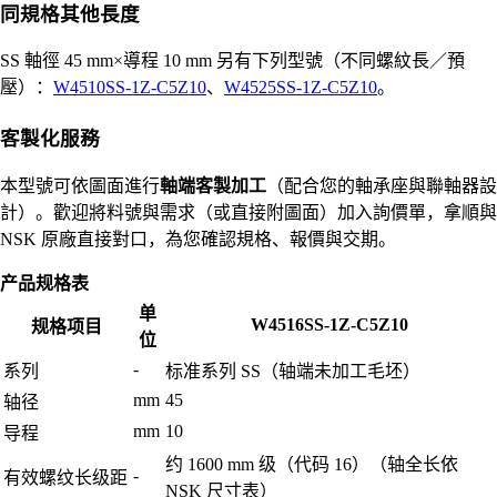
同規格其他長度
SS 軸徑 45 mm×導程 10 mm 另有下列型號（不同螺紋長／預
壓）：
W4510SS-1Z-C5Z10
、
W4525SS-1Z-C5Z10
。
客製化服務
本型號可依圖面進行
軸端客製加工
（配合您的軸承座與聯軸器設
計）。歡迎將料號與需求（或直接附圖面）加入詢價單，拿順與
NSK 原廠直接對口，為您確認規格、報價與交期。
产品规格表
单
W4516SS-1Z-C5Z10
规格项目
位
-
系列
标准系列 SS（轴端未加工毛坯）
mm
45
轴径
mm
10
导程
约 1600 mm 级（代码 16）（轴全长依
-
有效螺纹长级距
NSK 尺寸表）