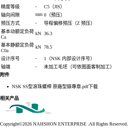
-
精度等级
C5（JIS）
mm
轴向间隙
0（预压）
-
预压方式
导程偏移预压（Z 预压）
基本动额定负荷
kN
36.3
Ca
基本静额定负荷
kN
78.5
C0a
-
设计序号
1（NSK 内部设计序号）
-
轴端
未加工毛坯（可依图面客制加工）
附件
NSK SS型滾珠螺桿 原廠型錄專章.pdf
下载
相关产品
Copyright©2026
NAHSHON ENTERPRISE .All Rights Reserved.