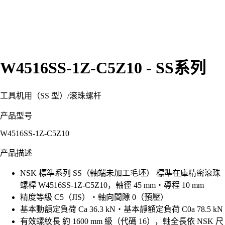
W4516SS-1Z-C5Z10 - SS系列
工具机用（SS 型）
/
滚珠螺杆
产品型号
W4516SS-1Z-C5Z10
产品描述
NSK 標準系列 SS（軸端未加工毛坯） 標準在庫精密滾珠
螺桿 W4516SS-1Z-C5Z10，軸徑 45 mm・導程 10 mm
精度等級 C5（JIS）・軸向間隙 0（預壓）
基本動額定負荷 Ca 36.3 kN・基本靜額定負荷 C0a 78.5 kN
有效螺紋長 約 1600 mm 級（代碼 16），軸全長依 NSK 尺