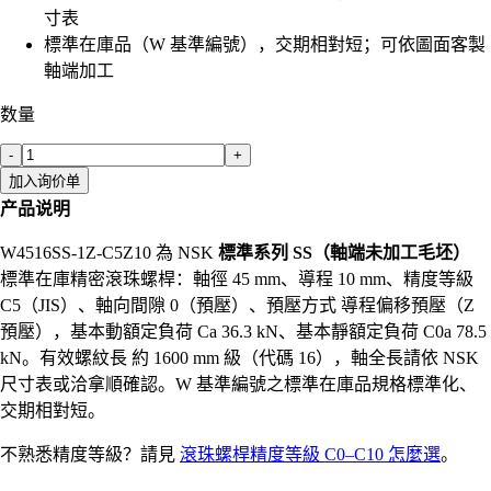
寸表
標準在庫品（W 基準編號），交期相對短；可依圖面客製
軸端加工
数量
-
+
加入询价单
产品说明
W4516SS-1Z-C5Z10 為 NSK
標準系列 SS（軸端未加工毛坯）
標準在庫精密滾珠螺桿：軸徑 45 mm、導程 10 mm、精度等級
C5（JIS）、軸向間隙 0（預壓）、預壓方式 導程偏移預壓（Z
預壓），基本動額定負荷 Ca 36.3 kN、基本靜額定負荷 C0a 78.5
kN。有效螺紋長 約 1600 mm 級（代碼 16），軸全長請依 NSK
尺寸表或洽拿順確認。W 基準編號之標準在庫品規格標準化、
交期相對短。
不熟悉精度等級？請見
滾珠螺桿精度等級 C0–C10 怎麼選
。