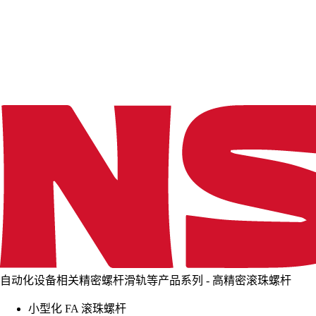
d
i
n
g
.
.
.
自动化设备相关精密螺杆滑轨等产品系列 - 高精密滚珠螺杆
小型化 FA 滚珠螺杆