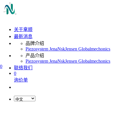
关于拿顺
最新消息
品牌介绍
Piezosystem Jena
Nsk
Jensen Global
mechonics
产品介绍
Piezosystem Jena
Nsk
Jensen Global
mechonics
0
联络我们
0
询价单
L
o
a