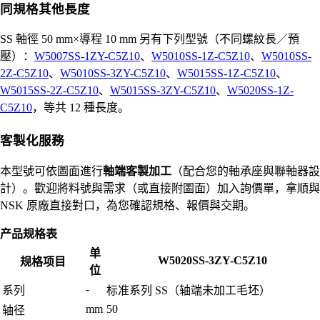
同規格其他長度
SS 軸徑 50 mm×導程 10 mm 另有下列型號（不同螺紋長／預
壓）：
W5007SS-1ZY-C5Z10
、
W5010SS-1Z-C5Z10
、
W5010SS-
2Z-C5Z10
、
W5010SS-3ZY-C5Z10
、
W5015SS-1Z-C5Z10
、
W5015SS-2Z-C5Z10
、
W5015SS-3ZY-C5Z10
、
W5020SS-1Z-
C5Z10
，等共 12 種長度。
客製化服務
本型號可依圖面進行
軸端客製加工
（配合您的軸承座與聯軸器設
計）。歡迎將料號與需求（或直接附圖面）加入詢價單，拿順與
NSK 原廠直接對口，為您確認規格、報價與交期。
产品规格表
单
W5020SS-3ZY-C5Z10
规格项目
位
-
系列
标准系列 SS（轴端未加工毛坯）
mm
50
轴径