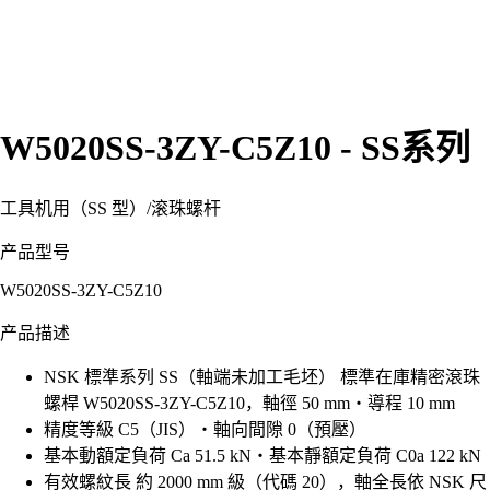
W5020SS-3ZY-C5Z10 - SS系列
工具机用（SS 型）
/
滚珠螺杆
产品型号
W5020SS-3ZY-C5Z10
产品描述
NSK 標準系列 SS（軸端未加工毛坯） 標準在庫精密滾珠
螺桿 W5020SS-3ZY-C5Z10，軸徑 50 mm・導程 10 mm
精度等級 C5（JIS）・軸向間隙 0（預壓）
基本動額定負荷 Ca 51.5 kN・基本靜額定負荷 C0a 122 kN
有效螺紋長 約 2000 mm 級（代碼 20），軸全長依 NSK 尺