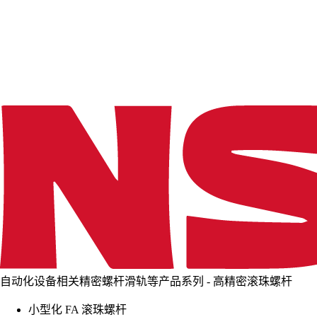
d
i
n
g
.
.
.
自动化设备相关精密螺杆滑轨等产品系列 - 高精密滚珠螺杆
小型化 FA 滚珠螺杆