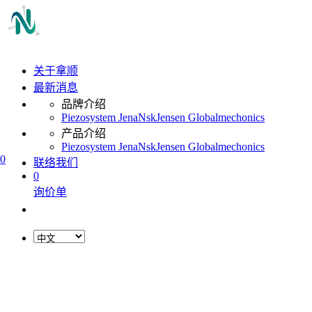
关于拿顺
最新消息
品牌介绍
Piezosystem Jena
Nsk
Jensen Global
mechonics
产品介绍
Piezosystem Jena
Nsk
Jensen Global
mechonics
0
联络我们
0
询价单
L
o
a