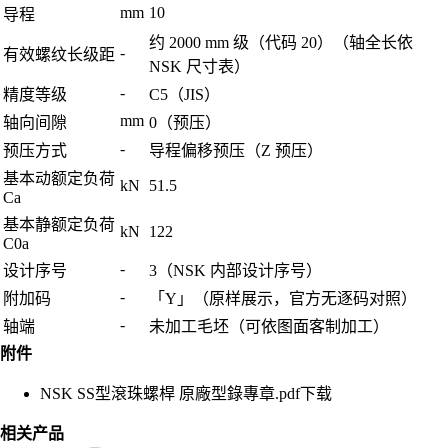
mm
10
导程
约 2000 mm 级（代码 20）（轴全长依
-
有效螺纹长级距
NSK 尺寸表）
-
精度等级
C5（JIS）
mm
轴向间隙
0（预压）
-
预压方式
导程偏移预压（Z 预压）
基本动额定负荷
kN
51.5
Ca
基本静额定负荷
kN
122
C0a
-
设计序号
3（NSK 内部设计序号）
-
附加码
「Y」（原样展示，官方无逐码对照）
-
轴端
未加工毛坯（可依图面客制加工）
附件
NSK SS型滾珠螺桿 原廠型錄專章.pdf
下载
相关产品