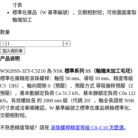
寸表
標準在庫品（W 基準編號），交期相對短；可依圖面客製
軸端加工
数量
-
+
加入询价单
产品说明
W5020SS-3ZY-C5Z10 為 NSK
標準系列 SS（軸端未加工毛坯）
標準在庫精密滾珠螺桿：軸徑 50 mm、導程 10 mm、精度等級
C5（JIS）、軸向間隙 0（預壓）、預壓方式 導程偏移預壓（Z
預壓），基本動額定負荷 Ca 51.5 kN、基本靜額定負荷 C0a 122
kN。有效螺紋長 約 2000 mm 級（代碼 20），軸全長請依 NSK
尺寸表或洽拿順確認。W 基準編號之標準在庫品規格標準化、
交期相對短。
不熟悉精度等級？請見
滾珠螺桿精度等級 C0–C10 怎麼選
。