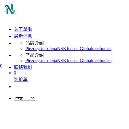
关于拿顺
最新消息
品牌介绍
Piezosystem Jena
NSK
Jensen Global
mechonics
产品介绍
Piezosystem Jena
NSK
Jensen Global
mechonics
0
联络我们
0
询价单
L
o
a