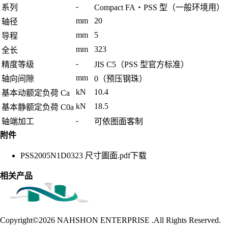
-
系列
Compact FA・PSS 型（一般环境用）
mm
20
轴径
mm
5
导程
mm
323
全长
-
精度等级
JIS C5（PSS 型官方标准）
mm
轴向间隙
0（预压钢珠）
kN
10.4
基本动额定负荷 Ca
kN
18.5
基本静额定负荷 C0a
-
轴端加工
可依图面客制
附件
PSS2005N1D0323 尺寸圖面.pdf
下载
相关产品
Copyright©2026
NAHSHON ENTERPRISE .All Rights Reserved.