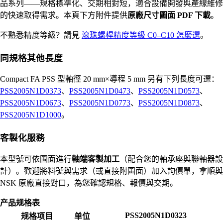
品系列——規格標準化、交期相對短，適合設備開發與產線維修
的快速取得需求。本頁下方附件提供
原廠尺寸圖面 PDF 下載
。
不熟悉精度等級？請見
滾珠螺桿精度等級 C0–C10 怎麼選
。
同規格其他長度
Compact FA PSS 型軸徑 20 mm×導程 5 mm 另有下列長度可選：
PSS2005N1D0373
、
PSS2005N1D0473
、
PSS2005N1D0573
、
PSS2005N1D0673
、
PSS2005N1D0773
、
PSS2005N1D0873
、
PSS2005N1D1000
。
客製化服務
本型號可依圖面進行
軸端客製加工
（配合您的軸承座與聯軸器設
計）。歡迎將料號與需求（或直接附圖面）加入詢價單，拿順與
NSK 原廠直接對口，為您確認規格、報價與交期。
产品规格表
PSS2005N1D0323
规格项目
单位