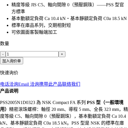
精度等級 JIS C5、軸向間隙 0（預壓鋼珠）——PSS 型官
方標準
基本動額定負荷 Ca 10.4 kN・基本靜額定負荷 C0a 18.5 kN
標準在庫品系列，交期相對短
可依圖面客製軸端加工
数量
-
+
加入询价单
快速询价
电话洽询
Email 洽询
携带此产品联络我们
产品说明
PSS2005N1D0323 為 NSK Compact FA 系列
PSS 型（一般環境
用）
精密滾珠螺桿：軸徑 20 mm、導程 5 mm、全長 323 mm，精
度等級 C5、軸向間隙 0（預壓鋼珠），基本動額定負荷 Ca 10.4
kN、基本靜額定負荷 C0a 18.5 kN。PSS 型是 NSK 的標準在庫