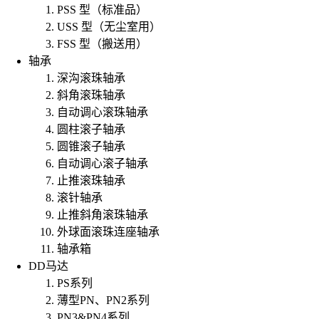
PSS 型（标准品）
USS 型（无尘室用）
FSS 型（搬送用）
轴承
深沟滚珠轴承
斜角滚珠轴承
自动调心滚珠轴承
圆柱滚子轴承
圆锥滚子轴承
自动调心滚子轴承
止推滚珠轴承
滚针轴承
止推斜角滚珠轴承
外球面滚珠连座轴承
轴承箱
DD马达
PS系列
薄型PN、PN2系列
PN3&PN4系列