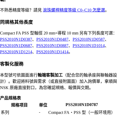
不熟悉精度等級？請見
滾珠螺桿精度等級 C0–C10 怎麼選
。
同規格其他長度
Compact FA PSS 型軸徑 20 mm×導程 10 mm 另有下列長度可選：
PSS2010N1D0387
、
PSS2010N1D0487
、
PSS2010N1D0587
、
PSS2010N1D0687
、
PSS2010N1D0887
、
PSS2010N1D1014
、
PSS2010N1D1214
、
PSS2010N1D1414
。
客製化服務
本型號可依圖面進行
軸端客製加工
（配合您的軸承座與聯軸器設
計）。歡迎將料號與需求（或直接附圖面）加入詢價單，拿順與
NSK 原廠直接對口，為您確認規格、報價與交期。
产品规格表
PSS2010N1D0787
规格项目
单位
-
系列
Compact FA・PSS 型（一般环境用）