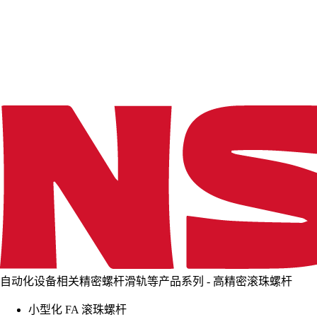
d
i
n
g
.
.
.
自动化设备相关精密螺杆滑轨等产品系列 - 高精密滚珠螺杆
小型化 FA 滚珠螺杆