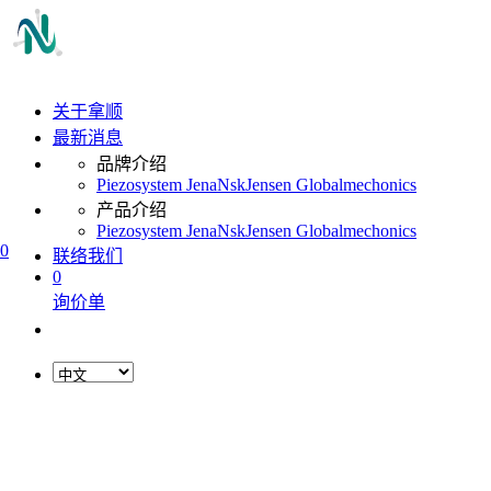
关于拿顺
最新消息
品牌介绍
Piezosystem Jena
Nsk
Jensen Global
mechonics
产品介绍
Piezosystem Jena
Nsk
Jensen Global
mechonics
0
联络我们
0
询价单
L
o
a