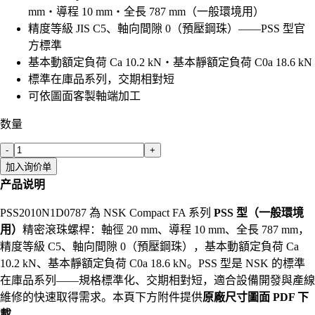
mm・導程 10 mm・全長 787 mm（一般環境用）
精度等級 JIS C5、軸向間隙 0（預壓鋼珠）——PSS 型官
方標準
基本動額定負荷 Ca 10.2 kN・基本靜額定負荷 C0a 18.6 kN
標準在庫品系列，交期相對短
可依圖面客製軸端加工
数量
-
+
加入询价单
产品说明
PSS2010N1D0787 為 NSK Compact FA 系列
PSS 型（一般環境
用）
精密滾珠螺桿：軸徑 20 mm、導程 10 mm、全長 787 mm，
精度等級 C5、軸向間隙 0（預壓鋼珠），基本動額定負荷 Ca
10.2 kN、基本靜額定負荷 C0a 18.6 kN。PSS 型是 NSK 的標準
在庫品系列——規格標準化、交期相對短，適合設備開發與產線
維修的快速取得需求。本頁下方附件提供
原廠尺寸圖面 PDF 下
載
。