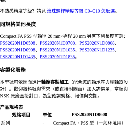
不熟悉精度等級？請見
滾珠螺桿精度等級 C0–C10 怎麼選
。
同規格其他長度
Compact FA PSS 型軸徑 20 mm×導程 20 mm 另有下列長度可選：
PSS2020N1D0508
、
PSS2020N1D0708
、
PSS2020N1D0808
、
PSS2020N1D0908
、
PSS2020N1D1035
、
PSS2020N1D1235
、
PSS2020N1D1435
、
PSS2020N1D1835
。
客製化服務
本型號可依圖面進行
軸端客製加工
（配合您的軸承座與聯軸器設
計）。歡迎將料號與需求（或直接附圖面）加入詢價單，拿順與
NSK 原廠直接對口，為您確認規格、報價與交期。
产品规格表
PSS2020N1D0608
规格项目
单位
-
系列
Compact FA・PSS 型（一般环境用）