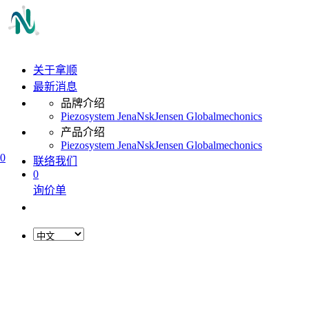
关于拿顺
最新消息
品牌介绍
Piezosystem Jena
Nsk
Jensen Global
mechonics
产品介绍
Piezosystem Jena
Nsk
Jensen Global
mechonics
0
联络我们
0
询价单
L
o
a