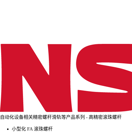
d
i
n
g
.
.
.
自动化设备相关精密螺杆滑轨等产品系列 - 高精密滚珠螺杆
小型化 FA 滚珠螺杆