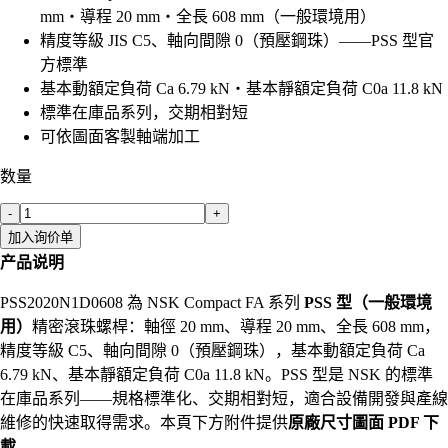
mm・導程 20 mm・全長 608 mm（一般環境用）
精度等級 JIS C5、軸向間隙 0（預壓鋼珠）——PSS 型官
方標準
基本動額定負荷 Ca 6.79 kN・基本靜額定負荷 C0a 11.8 kN
標準在庫品系列，交期相對短
可依圖面客製軸端加工
数量
-
+
加入询价单
产品说明
PSS2020N1D0608 為 NSK Compact FA 系列
PSS 型（一般環境
用）
精密滾珠螺桿：軸徑 20 mm、導程 20 mm、全長 608 mm，
精度等級 C5、軸向間隙 0（預壓鋼珠），基本動額定負荷 Ca
6.79 kN、基本靜額定負荷 C0a 11.8 kN。PSS 型是 NSK 的標準
在庫品系列——規格標準化、交期相對短，適合設備開發與產線
維修的快速取得需求。本頁下方附件提供
原廠尺寸圖面 PDF 下
載
。