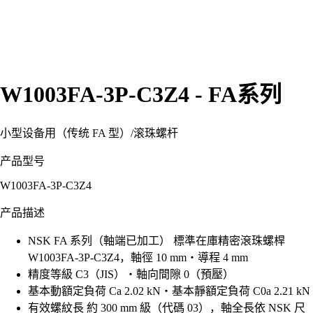
W1003FA-3P-C3Z4 - FA系列
小型设备用（传统 FA 型）
/
滚珠螺杆
产品型号
W1003FA-3P-C3Z4
产品描述
NSK FA 系列（軸端已加工） 標準在庫精密滾珠螺桿
W1003FA-3P-C3Z4，軸徑 10 mm・導程 4 mm
精度等級 C3（JIS）・軸向間隙 0（預壓）
基本動額定負荷 Ca 2.02 kN・基本靜額定負荷 C0a 2.21 kN
有效螺紋長 約 300 mm 級（代碼 03），軸全長依 NSK 尺