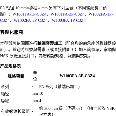
FA 軸徑 10 mm×導程 4 mm 另有下列型號（不同螺紋長／預
壓）：
W1001FA-1P-C3Z4
、
W1001FA-3P-C3Z4
、
W1002FA-1P-
C3Z4
、
W1002FA-3P-C3Z4
、
W1003FA-1P-C3Z4
。
客製化服務
本型號可依圖面進行
軸端客製加工
（配合您的軸承座與聯軸器設
計）。歡迎將料號與需求（或直接附圖面）加入詢價單，拿順與
NSK 原廠直接對口，為您確認規格、報價與交期。
产品规格表
单
W1003FA-3P-C3Z4
规格项目
位
-
系列
FA 系列（轴端已加工）
mm
10
轴径
mm
4
导程
约 300 mm 级（代码 03）（轴全长依 NSK
-
有效螺纹长级距
尺寸表）