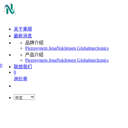
关于拿顺
最新消息
品牌介绍
Piezosystem Jena
Nsk
Jensen Global
mechonics
产品介绍
Piezosystem Jena
Nsk
Jensen Global
mechonics
0
联络我们
0
询价单
L
o
a