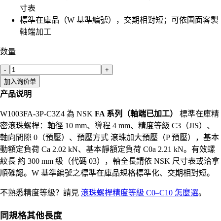
寸表
標準在庫品（W 基準編號），交期相對短；可依圖面客製
軸端加工
数量
-
+
加入询价单
产品说明
W1003FA-3P-C3Z4 為 NSK
FA 系列（軸端已加工）
標準在庫精
密滾珠螺桿：軸徑 10 mm、導程 4 mm、精度等級 C3（JIS）、
軸向間隙 0（預壓）、預壓方式 滾珠加大預壓（P 預壓），基本
動額定負荷 Ca 2.02 kN、基本靜額定負荷 C0a 2.21 kN。有效螺
紋長 約 300 mm 級（代碼 03），軸全長請依 NSK 尺寸表或洽拿
順確認。W 基準編號之標準在庫品規格標準化、交期相對短。
不熟悉精度等級？請見
滾珠螺桿精度等級 C0–C10 怎麼選
。
同規格其他長度