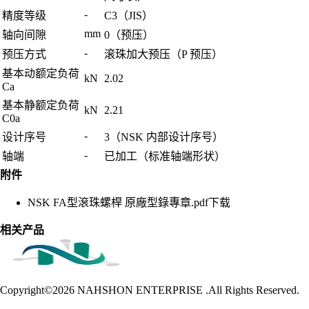
-
精度等级
C3（JIS）
mm
轴向间隙
0（预压）
-
预压方式
滚珠加大预压（P 预压）
基本动额定负荷
kN
2.02
Ca
基本静额定负荷
kN
2.21
C0a
-
设计序号
3（NSK 内部设计序号）
-
轴端
已加工（标准轴端形状）
附件
NSK FA型滾珠螺桿 原廠型錄專章.pdf
下载
相关产品
Copyright©2026
NAHSHON ENTERPRISE .All Rights Reserved.