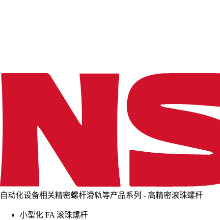
d
i
n
g
.
.
.
自动化设备相关精密螺杆滑轨等产品系列 - 高精密滚珠螺杆
小型化 FA 滚珠螺杆