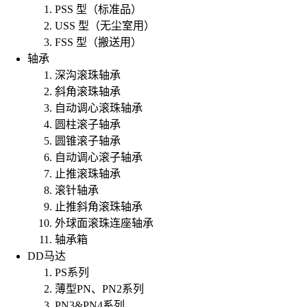
PSS 型（标准品）
USS 型（无尘室用）
FSS 型（搬送用）
轴承
深沟滚珠轴承
斜角滚珠轴承
自动调心滚珠轴承
圆柱滚子轴承
圆锥滚子轴承
自动调心滚子轴承
止推滚珠轴承
滚针轴承
止推斜角滚珠轴承
外球面滚珠连座轴承
轴承箱
DD马达
PS系列
薄型PN、PN2系列
PN3&PN4系列