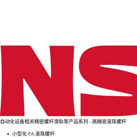
d
i
n
g
.
.
.
自动化设备相关精密螺杆滑轨等产品系列 - 高精密滚珠螺杆
小型化 FA 滚珠螺杆