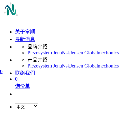
关于拿顺
最新消息
品牌介绍
Piezosystem Jena
Nsk
Jensen Global
mechonics
产品介绍
Piezosystem Jena
Nsk
Jensen Global
mechonics
0
联络我们
0
询价单
L
o
a