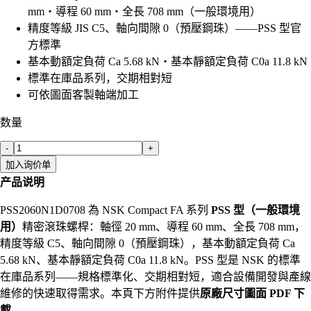
mm・導程 60 mm・全長 708 mm（一般環境用）
精度等級 JIS C5、軸向間隙 0（預壓鋼珠）——PSS 型官
方標準
基本動額定負荷 Ca 5.68 kN・基本靜額定負荷 C0a 11.8 kN
標準在庫品系列，交期相對短
可依圖面客製軸端加工
数量
-
+
加入询价单
产品说明
PSS2060N1D0708 為 NSK Compact FA 系列
PSS 型（一般環境
用）
精密滾珠螺桿：軸徑 20 mm、導程 60 mm、全長 708 mm，
精度等級 C5、軸向間隙 0（預壓鋼珠），基本動額定負荷 Ca
5.68 kN、基本靜額定負荷 C0a 11.8 kN。PSS 型是 NSK 的標準
在庫品系列——規格標準化、交期相對短，適合設備開發與產線
維修的快速取得需求。本頁下方附件提供
原廠尺寸圖面 PDF 下
載
。