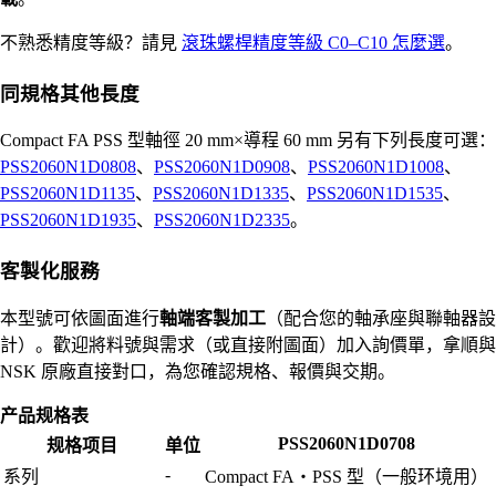
不熟悉精度等級？請見
滾珠螺桿精度等級 C0–C10 怎麼選
。
同規格其他長度
Compact FA PSS 型軸徑 20 mm×導程 60 mm 另有下列長度可選：
PSS2060N1D0808
、
PSS2060N1D0908
、
PSS2060N1D1008
、
PSS2060N1D1135
、
PSS2060N1D1335
、
PSS2060N1D1535
、
PSS2060N1D1935
、
PSS2060N1D2335
。
客製化服務
本型號可依圖面進行
軸端客製加工
（配合您的軸承座與聯軸器設
計）。歡迎將料號與需求（或直接附圖面）加入詢價單，拿順與
NSK 原廠直接對口，為您確認規格、報價與交期。
产品规格表
PSS2060N1D0708
规格项目
单位
-
系列
Compact FA・PSS 型（一般环境用）