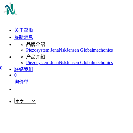
关于拿顺
最新消息
品牌介绍
Piezosystem Jena
Nsk
Jensen Global
mechonics
产品介绍
Piezosystem Jena
Nsk
Jensen Global
mechonics
0
联络我们
0
询价单
L
o
a