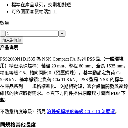
標準在庫品系列，交期相對短
可依圖面客製軸端加工
数量
-
+
加入询价单
产品说明
PSS2060N1D1535 為 NSK Compact FA 系列
PSS 型（一般環境
用）
精密滾珠螺桿：軸徑 20 mm、導程 60 mm、全長 1535 mm，
精度等級 C5、軸向間隙 0（預壓鋼珠），基本動額定負荷 Ca
5.68 kN、基本靜額定負荷 C0a 11.8 kN。PSS 型是 NSK 的標準
在庫品系列——規格標準化、交期相對短，適合設備開發與產線
維修的快速取得需求。本頁下方附件提供
原廠尺寸圖面 PDF 下
載
。
不熟悉精度等級？請見
滾珠螺桿精度等級 C0–C10 怎麼選
。
同規格其他長度