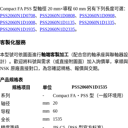
Compact FA PSS 型軸徑 20 mm×導程 60 mm 另有下列長度可選：
PSS2060N1D0708
、
PSS2060N1D0808
、
PSS2060N1D0908
、
PSS2060N1D1008
、
PSS2060N1D1135
、
PSS2060N1D1335
、
PSS2060N1D1935
、
PSS2060N1D2335
。
客製化服務
本型號可依圖面進行
軸端客製加工
（配合您的軸承座與聯軸器設
計）。歡迎將料號與需求（或直接附圖面）加入詢價單，拿順與
NSK 原廠直接對口，為您確認規格、報價與交期。
产品规格表
PSS2060N1D1535
规格项目
单位
-
系列
Compact FA・PSS 型（一般环境用）
mm
20
轴径
mm
60
导程
mm
1535
全长
-
精度等级
JIS C5（PSS 型官方标准）