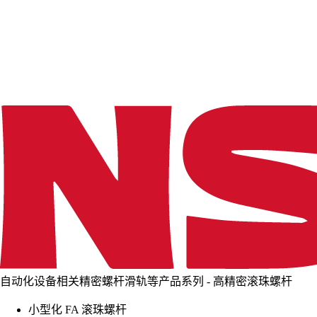
d
i
n
g
.
.
.
自动化设备相关精密螺杆滑轨等产品系列 - 高精密滚珠螺杆
小型化 FA 滚珠螺杆