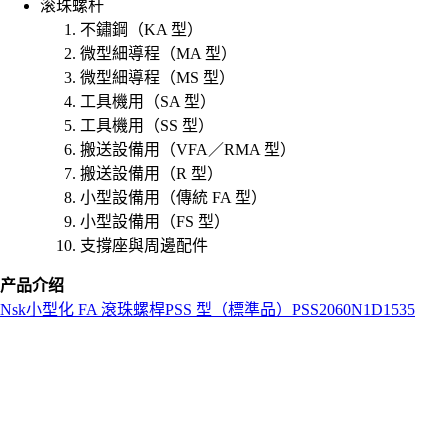
滚珠螺杆
不鏽鋼（KA 型）
微型細導程（MA 型）
微型細導程（MS 型）
工具機用（SA 型）
工具機用（SS 型）
搬送設備用（VFA／RMA 型）
搬送設備用（R 型）
小型設備用（傳統 FA 型）
小型設備用（FS 型）
支撐座與周邊配件
产品介绍
Nsk
小型化 FA 滾珠螺桿
PSS 型（標準品）
PSS2060N1D1535
L
o
a
d
i
n