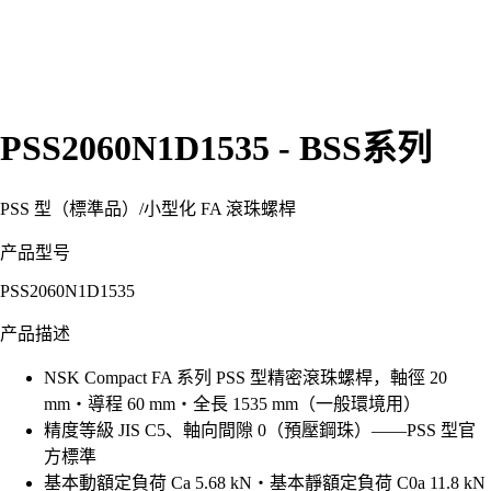
PSS2060N1D1535 - BSS系列
PSS 型（標準品）
/
小型化 FA 滾珠螺桿
产品型号
PSS2060N1D1535
产品描述
NSK Compact FA 系列 PSS 型精密滾珠螺桿，軸徑 20
mm・導程 60 mm・全長 1535 mm（一般環境用）
精度等級 JIS C5、軸向間隙 0（預壓鋼珠）——PSS 型官
方標準
基本動額定負荷 Ca 5.68 kN・基本靜額定負荷 C0a 11.8 kN