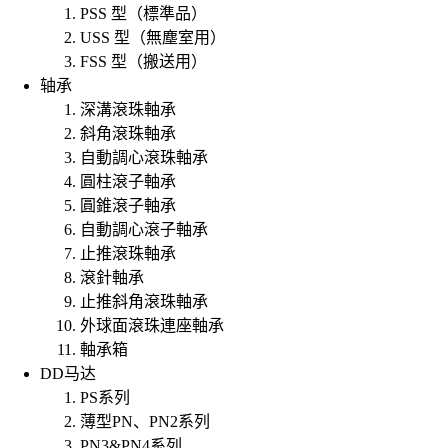
PSS 型（標準品）
USS 型（無塵室用）
FSS 型（搬送用）
轴承
深溝滾珠軸承
斜角滾珠軸承
自動調心滾珠軸承
圓柱滾子軸承
圓錐滾子軸承
自動調心滾子軸承
止推滾珠軸承
滾針軸承
止推斜角滾珠軸承
外球面滾珠連座軸承
軸承箱
DD马达
PS系列
薄型PN、PN2系列
PN3&PN4系列