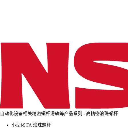
d
i
n
g
.
.
.
自动化设备相关精密螺杆滑轨等产品系列 - 高精密滚珠螺杆
小型化 FA 滚珠螺杆