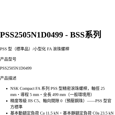
PSS2505N1D0499 - BSS系列
PSS 型（標準品）
/
小型化 FA 滾珠螺桿
产品型号
PSS2505N1D0499
产品描述
NSK Compact FA 系列 PSS 型精密滾珠螺桿，軸徑 25
mm・導程 5 mm・全長 499 mm（一般環境用）
精度等級 JIS C5、軸向間隙 0（預壓鋼珠）——PSS 型官
方標準
基本動額定負荷 Ca 11.5 kN・基本靜額定負荷 C0a 23.5 kN