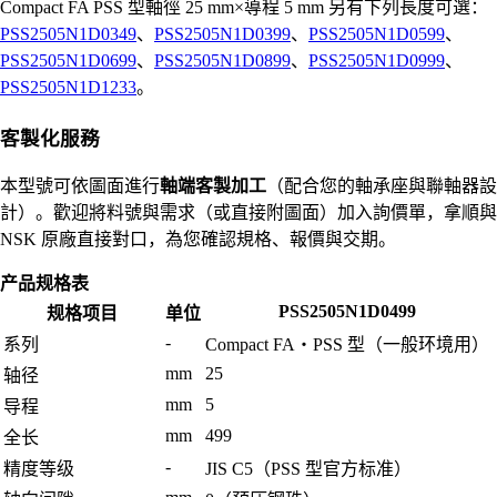
Compact FA PSS 型軸徑 25 mm×導程 5 mm 另有下列長度可選：
PSS2505N1D0349
、
PSS2505N1D0399
、
PSS2505N1D0599
、
PSS2505N1D0699
、
PSS2505N1D0899
、
PSS2505N1D0999
、
PSS2505N1D1233
。
客製化服務
本型號可依圖面進行
軸端客製加工
（配合您的軸承座與聯軸器設
計）。歡迎將料號與需求（或直接附圖面）加入詢價單，拿順與
NSK 原廠直接對口，為您確認規格、報價與交期。
产品规格表
PSS2505N1D0499
规格项目
单位
-
系列
Compact FA・PSS 型（一般环境用）
mm
25
轴径
mm
5
导程
mm
499
全长
-
精度等级
JIS C5（PSS 型官方标准）