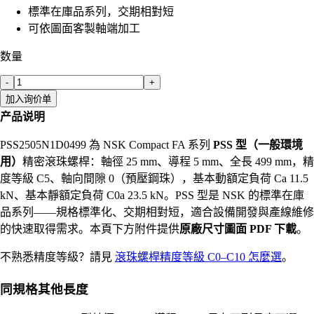
標準在庫品系列，交期相對短
可依圖面客製軸端加工
数量
-
+
加入询价单
产品说明
PSS2505N1D0499 為 NSK Compact FA 系列
PSS 型（一般環境
用）
精密滾珠螺桿：軸徑 25 mm、導程 5 mm、全長 499 mm，精
度等級 C5、軸向間隙 0（預壓鋼珠），基本動額定負荷 Ca 11.5
kN、基本靜額定負荷 C0a 23.5 kN。PSS 型是 NSK 的標準在庫
品系列——規格標準化、交期相對短，適合設備開發與產線維修
的快速取得需求。本頁下方附件提供
原廠尺寸圖面 PDF 下載
。
不熟悉精度等級？請見
滾珠螺桿精度等級 C0–C10 怎麼選
。
同規格其他長度