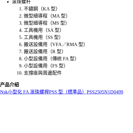
滚珠螺杆
不鏽鋼（KA 型）
微型細導程（MA 型）
微型細導程（MS 型）
工具機用（SA 型）
工具機用（SS 型）
搬送設備用（VFA／RMA 型）
搬送設備用（R 型）
小型設備用（傳統 FA 型）
小型設備用（FS 型）
支撐座與周邊配件
产品介绍
Nsk
小型化 FA 滾珠螺桿
PSS 型（標準品）
PSS2505N1D0499
L
o
a
d
i
n