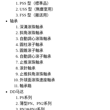
PSS 型（標準品）
USS 型（無塵室用）
FSS 型（搬送用）
轴承
深溝滾珠軸承
斜角滾珠軸承
自動調心滾珠軸承
圓柱滾子軸承
圓錐滾子軸承
自動調心滾子軸承
止推滾珠軸承
滾針軸承
止推斜角滾珠軸承
外球面滾珠連座軸承
軸承箱
DD马达
PS系列
薄型PN、PN2系列
PN3&PN4系列