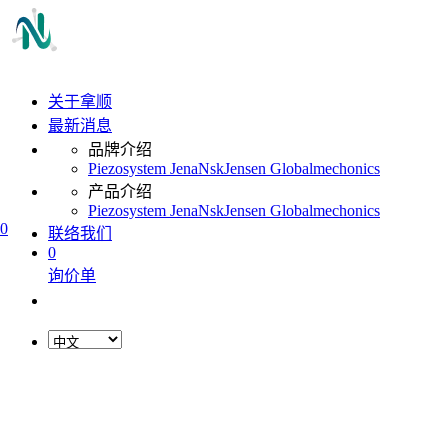
关于拿顺
最新消息
品牌介绍
Piezosystem Jena
Nsk
Jensen Global
mechonics
产品介绍
Piezosystem Jena
Nsk
Jensen Global
mechonics
0
联络我们
0
询价单
L
o
a