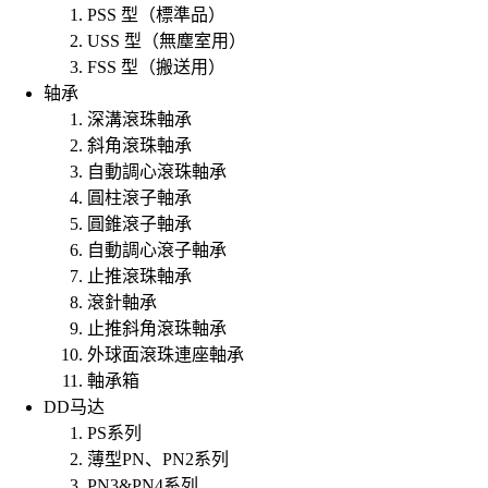
PSS 型（標準品）
USS 型（無塵室用）
FSS 型（搬送用）
轴承
深溝滾珠軸承
斜角滾珠軸承
自動調心滾珠軸承
圓柱滾子軸承
圓錐滾子軸承
自動調心滾子軸承
止推滾珠軸承
滾針軸承
止推斜角滾珠軸承
外球面滾珠連座軸承
軸承箱
DD马达
PS系列
薄型PN、PN2系列
PN3&PN4系列