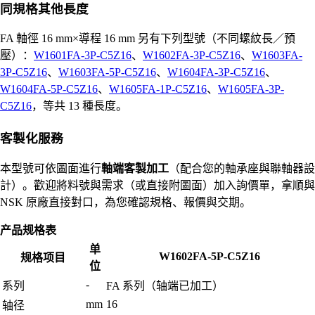
同規格其他長度
FA 軸徑 16 mm×導程 16 mm 另有下列型號（不同螺紋長／預
壓）：
W1601FA-3P-C5Z16
、
W1602FA-3P-C5Z16
、
W1603FA-
3P-C5Z16
、
W1603FA-5P-C5Z16
、
W1604FA-3P-C5Z16
、
W1604FA-5P-C5Z16
、
W1605FA-1P-C5Z16
、
W1605FA-3P-
C5Z16
，等共 13 種長度。
客製化服務
本型號可依圖面進行
軸端客製加工
（配合您的軸承座與聯軸器設
計）。歡迎將料號與需求（或直接附圖面）加入詢價單，拿順與
NSK 原廠直接對口，為您確認規格、報價與交期。
产品规格表
单
W1602FA-5P-C5Z16
规格项目
位
-
系列
FA 系列（轴端已加工）
mm
16
轴径