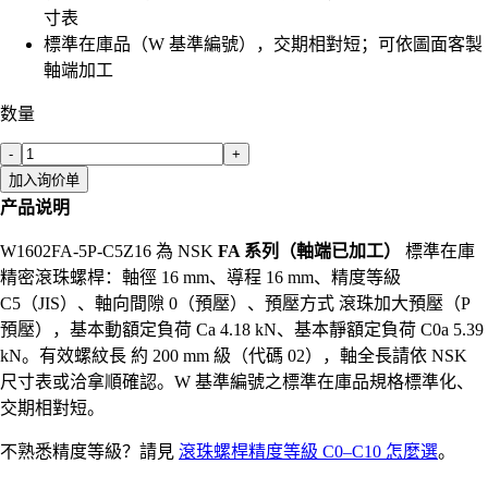
寸表
標準在庫品（W 基準編號），交期相對短；可依圖面客製
軸端加工
数量
-
+
加入询价单
产品说明
W1602FA-5P-C5Z16 為 NSK
FA 系列（軸端已加工）
標準在庫
精密滾珠螺桿：軸徑 16 mm、導程 16 mm、精度等級
C5（JIS）、軸向間隙 0（預壓）、預壓方式 滾珠加大預壓（P
預壓），基本動額定負荷 Ca 4.18 kN、基本靜額定負荷 C0a 5.39
kN。有效螺紋長 約 200 mm 級（代碼 02），軸全長請依 NSK
尺寸表或洽拿順確認。W 基準編號之標準在庫品規格標準化、
交期相對短。
不熟悉精度等級？請見
滾珠螺桿精度等級 C0–C10 怎麼選
。