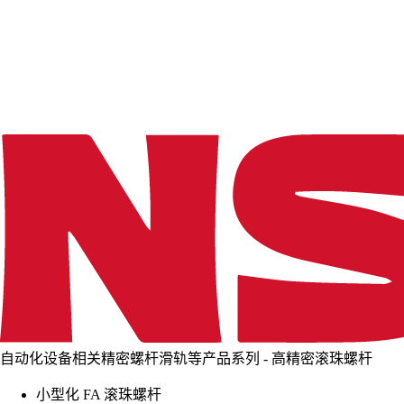
d
i
n
g
.
.
.
自动化设备相关精密螺杆滑轨等产品系列 - 高精密滚珠螺杆
小型化 FA 滚珠螺杆