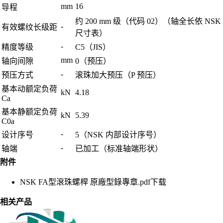
mm
16
导程
约 200 mm 级（代码 02）（轴全长依 NSK
-
有效螺纹长级距
尺寸表）
-
精度等级
C5（JIS）
mm
轴向间隙
0（预压）
-
预压方式
滚珠加大预压（P 预压）
基本动额定负荷
kN
4.18
Ca
基本静额定负荷
kN
5.39
C0a
-
设计序号
5（NSK 内部设计序号）
-
轴端
已加工（标准轴端形状）
附件
NSK FA型滾珠螺桿 原廠型錄專章.pdf
下载
相关产品