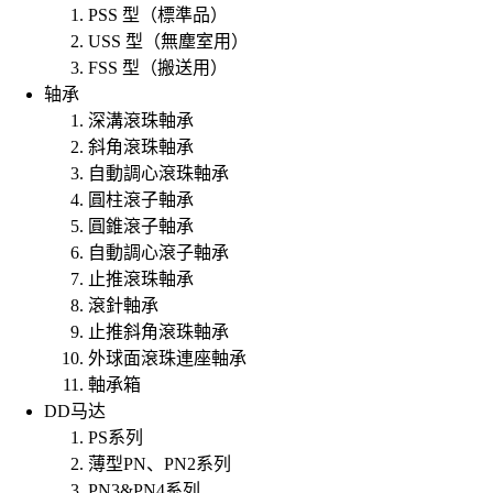
PSS 型（標準品）
USS 型（無塵室用）
FSS 型（搬送用）
轴承
深溝滾珠軸承
斜角滾珠軸承
自動調心滾珠軸承
圓柱滾子軸承
圓錐滾子軸承
自動調心滾子軸承
止推滾珠軸承
滾針軸承
止推斜角滾珠軸承
外球面滾珠連座軸承
軸承箱
DD马达
PS系列
薄型PN、PN2系列
PN3&PN4系列