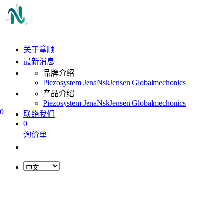
关于拿顺
最新消息
品牌介绍
Piezosystem Jena
Nsk
Jensen Global
mechonics
产品介绍
Piezosystem Jena
Nsk
Jensen Global
mechonics
0
联络我们
0
询价单
L
o
a