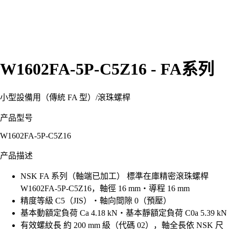
W1602FA-5P-C5Z16 - FA系列
小型設備用（傳統 FA 型）
/
滾珠螺桿
产品型号
W1602FA-5P-C5Z16
产品描述
NSK FA 系列（軸端已加工） 標準在庫精密滾珠螺桿
W1602FA-5P-C5Z16，軸徑 16 mm・導程 16 mm
精度等級 C5（JIS）・軸向間隙 0（預壓）
基本動額定負荷 Ca 4.18 kN・基本靜額定負荷 C0a 5.39 kN
有效螺紋長 約 200 mm 級（代碼 02），軸全長依 NSK 尺