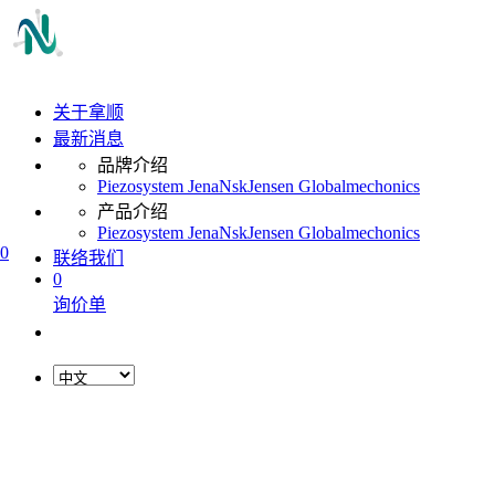
关于拿顺
最新消息
品牌介绍
Piezosystem Jena
Nsk
Jensen Global
mechonics
产品介绍
Piezosystem Jena
Nsk
Jensen Global
mechonics
0
联络我们
0
询价单
L
o
a