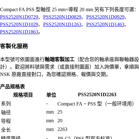
Compact FA PSS 型軸徑 25 mm×導程 20 mm 另有下列長度可選：
PSS2520N1D0729
、
PSS2520N1D0829
、
PSS2520N1D0929
、
PSS2520N1D1029
、
PSS2520N1D1263
、
PSS2520N1D1463
、
PSS2520N1D1863
。
客製化服務
本型號可依圖面進行
軸端客製加工
（配合您的軸承座與聯軸器設
計）。歡迎將料號與需求（或直接附圖面）加入詢價單，拿順與
NSK 原廠直接對口，為您確認規格、報價與交期。
产品规格表
PSS2520N1D2263
规格项目
单位
-
系列
Compact FA・PSS 型（一般环境用）
mm
25
轴径
mm
20
导程
mm
2263
全长
-
精度等级
JIS C5（PSS 型官方标准）