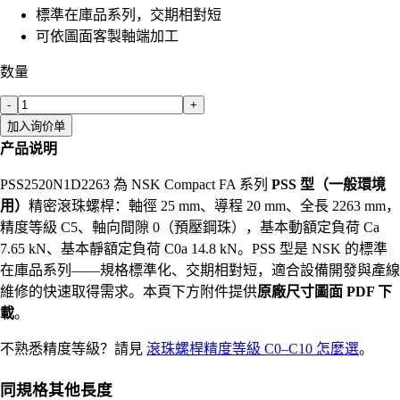
標準在庫品系列，交期相對短
可依圖面客製軸端加工
数量
-
+
加入询价单
产品说明
PSS2520N1D2263 為 NSK Compact FA 系列
PSS 型（一般環境
用）
精密滾珠螺桿：軸徑 25 mm、導程 20 mm、全長 2263 mm，
精度等級 C5、軸向間隙 0（預壓鋼珠），基本動額定負荷 Ca
7.65 kN、基本靜額定負荷 C0a 14.8 kN。PSS 型是 NSK 的標準
在庫品系列——規格標準化、交期相對短，適合設備開發與產線
維修的快速取得需求。本頁下方附件提供
原廠尺寸圖面 PDF 下
載
。
不熟悉精度等級？請見
滾珠螺桿精度等級 C0–C10 怎麼選
。
同規格其他長度