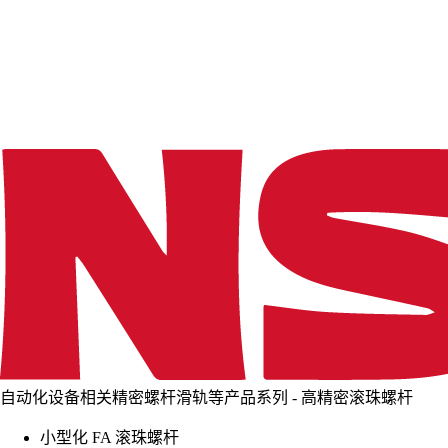
d
i
n
g
.
.
.
自动化设备相关精密螺杆滑轨等产品系列 - 高精密滚珠螺杆
小型化 FA 滚珠螺杆