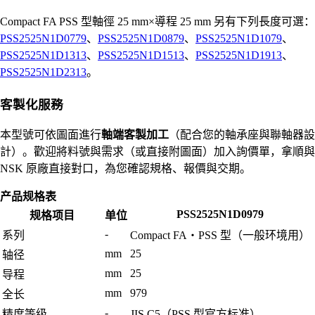
Compact FA PSS 型軸徑 25 mm×導程 25 mm 另有下列長度可選：
PSS2525N1D0779
、
PSS2525N1D0879
、
PSS2525N1D1079
、
PSS2525N1D1313
、
PSS2525N1D1513
、
PSS2525N1D1913
、
PSS2525N1D2313
。
客製化服務
本型號可依圖面進行
軸端客製加工
（配合您的軸承座與聯軸器設
計）。歡迎將料號與需求（或直接附圖面）加入詢價單，拿順與
NSK 原廠直接對口，為您確認規格、報價與交期。
产品规格表
PSS2525N1D0979
规格项目
单位
-
系列
Compact FA・PSS 型（一般环境用）
mm
25
轴径
mm
25
导程
mm
979
全长
-
精度等级
JIS C5（PSS 型官方标准）