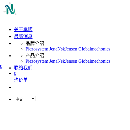
关于拿顺
最新消息
品牌介绍
Piezosystem Jena
Nsk
Jensen Global
mechonics
产品介绍
Piezosystem Jena
Nsk
Jensen Global
mechonics
0
联络我们
0
询价单
L
o
a