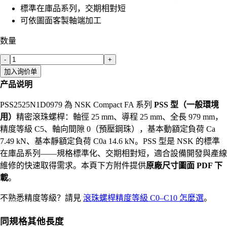
標準在庫品系列，交期相對短
可依圖面客製軸端加工
数量
-
+
加入询价单
产品说明
PSS2525N1D0979 為 NSK Compact FA 系列
PSS 型（一般環境
用）
精密滾珠螺桿：軸徑 25 mm、導程 25 mm、全長 979 mm，
精度等級 C5、軸向間隙 0（預壓鋼珠），基本動額定負荷 Ca
7.49 kN、基本靜額定負荷 C0a 14.6 kN。PSS 型是 NSK 的標準
在庫品系列——規格標準化、交期相對短，適合設備開發與產線
維修的快速取得需求。本頁下方附件提供
原廠尺寸圖面 PDF 下
載
。
不熟悉精度等級？請見
滾珠螺桿精度等級 C0–C10 怎麼選
。
同規格其他長度