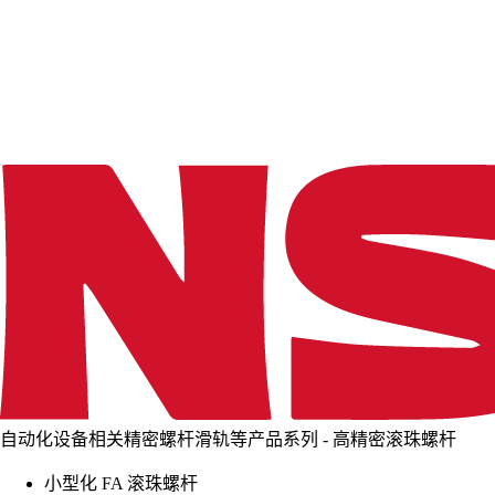
d
i
n
g
.
.
.
自动化设备相关精密螺杆滑轨等产品系列 - 高精密滚珠螺杆
小型化 FA 滚珠螺杆