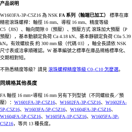
产品说明
W1603FA-3P-C5Z16 為 NSK
FA 系列（軸端已加工）
標準在庫
精密滾珠螺桿：軸徑 16 mm、導程 16 mm、精度等級
C5（JIS）、軸向間隙 0（預壓）、預壓方式 滾珠加大預壓（P
預壓），基本動額定負荷 Ca 4.18 kN、基本靜額定負荷 C0a 5.39
kN。有效螺紋長 約 300 mm 級（代碼 03），軸全長請依 NSK
尺寸表或洽拿順確認。W 基準編號之標準在庫品規格標準化、
交期相對短。
不熟悉精度等級？請見
滾珠螺桿精度等級 C0–C10 怎麼選
。
同規格其他長度
FA 軸徑 16 mm×導程 16 mm 另有下列型號（不同螺紋長／預
壓）：
W1601FA-3P-C5Z16
、
W1602FA-3P-C5Z16
、
W1602FA-
5P-C5Z16
、
W1603FA-5P-C5Z16
、
W1604FA-3P-C5Z16
、
W1604FA-5P-C5Z16
、
W1605FA-1P-C5Z16
、
W1605FA-3P-
C5Z16
，等共 13 種長度。