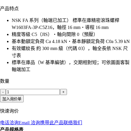
产品特点
NSK FA 系列（軸端已加工） 標準在庫精密滾珠螺桿
W1603FA-3P-C5Z16，軸徑 16 mm・導程 16 mm
精度等級 C5（JIS）・軸向間隙 0（預壓）
基本動額定負荷 Ca 4.18 kN・基本靜額定負荷 C0a 5.39 kN
有效螺紋長 約 300 mm 級（代碼 03），軸全長依 NSK 尺
寸表
標準在庫品（W 基準編號），交期相對短；可依圖面客製
軸端加工
数量
-
+
加入询价单
快速询价
电话洽询
Email 洽询
携带此产品联络我们
产品规格表