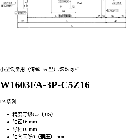
小型设备用（传统 FA 型）
/
滚珠螺杆
W1603FA-3P-C5Z16
FA系列
精度等级
C5（JIS）
轴径
16 mm
导程
16 mm
轴向间隙
0（预压） mm