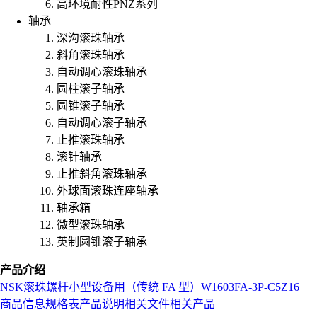
高环境耐性PNZ系列
轴承
深沟滚珠轴承
斜角滚珠轴承
自动调心滚珠轴承
圆柱滚子轴承
圆锥滚子轴承
自动调心滚子轴承
止推滚珠轴承
滚针轴承
止推斜角滚珠轴承
外球面滚珠连座轴承
轴承箱
微型滚珠轴承
英制圆锥滚子轴承
产品介绍
NSK
滚珠螺杆
小型设备用（传统 FA 型）
W1603FA-3P-C5Z16
商品信息
规格表
产品说明
相关文件
相关产品