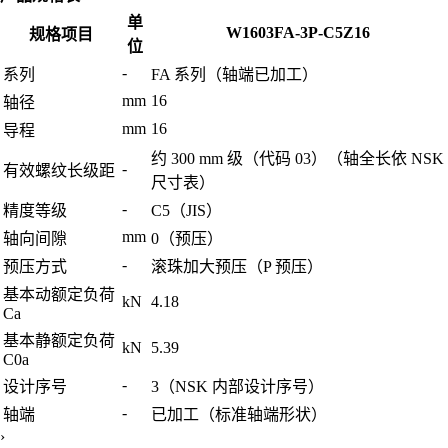
单
W1603FA-3P-C5Z16
规格项目
位
-
系列
FA 系列（轴端已加工）
mm
16
轴径
mm
16
导程
约 300 mm 级（代码 03）（轴全长依 NSK
-
有效螺纹长级距
尺寸表）
-
精度等级
C5（JIS）
mm
轴向间隙
0（预压）
-
预压方式
滚珠加大预压（P 预压）
基本动额定负荷
kN
4.18
Ca
基本静额定负荷
kN
5.39
C0a
-
设计序号
3（NSK 内部设计序号）
-
轴端
已加工（标准轴端形状）
›