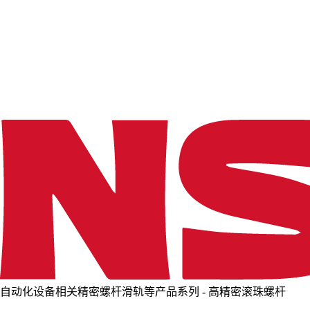
o
a
d
i
n
g
.
.
.
自动化设备相关精密螺杆滑轨等产品系列 - 高精密滚珠螺杆