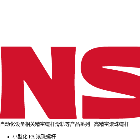
d
i
n
g
.
.
.
自动化设备相关精密螺杆滑轨等产品系列 - 高精密滚珠螺杆
小型化 FA 滚珠螺杆