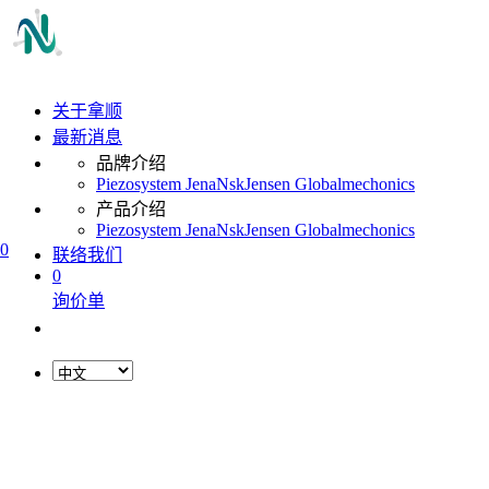
关于拿顺
最新消息
品牌介绍
Piezosystem Jena
Nsk
Jensen Global
mechonics
产品介绍
Piezosystem Jena
Nsk
Jensen Global
mechonics
0
联络我们
0
询价单
L
o
a