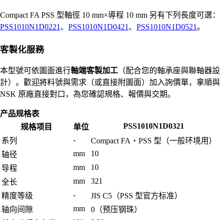
Compact FA PSS 型軸徑 10 mm×導程 10 mm 另有下列長度可選：
PSS1010N1D0221
、
PSS1010N1D0421
、
PSS1010N1D0521
。
客製化服務
本型號可依圖面進行
軸端客製加工
（配合您的軸承座與聯軸器設
計）。歡迎將料號與需求（或直接附圖面）加入詢價單，拿順與
NSK 原廠直接對口，為您確認規格、報價與交期。
产品规格表
PSS1010N1D0321
规格项目
单位
-
系列
Compact FA・PSS 型（一般环境用）
mm
10
轴径
mm
10
导程
mm
321
全长
-
精度等级
JIS C5（PSS 型官方标准）
mm
轴向间隙
0（预压钢珠）