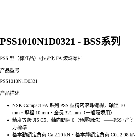
PSS1010N1D0321 - BSS系列
PSS 型（标准品）
/
小型化 FA 滚珠螺杆
产品型号
PSS1010N1D0321
产品描述
NSK Compact FA 系列 PSS 型精密滾珠螺桿，軸徑 10
mm・導程 10 mm・全長 321 mm（一般環境用）
精度等級 JIS C5、軸向間隙 0（預壓鋼珠）——PSS 型官
方標準
基本動額定負荷 Ca 2.29 kN・基本靜額定負荷 C0a 2.98 kN