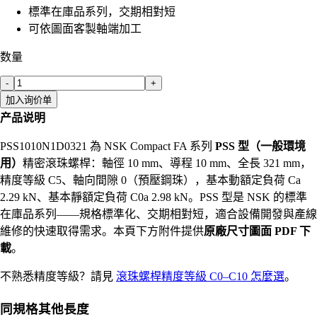
標準在庫品系列，交期相對短
可依圖面客製軸端加工
数量
-
+
加入询价单
产品说明
PSS1010N1D0321 為 NSK Compact FA 系列
PSS 型（一般環境
用）
精密滾珠螺桿：軸徑 10 mm、導程 10 mm、全長 321 mm，
精度等級 C5、軸向間隙 0（預壓鋼珠），基本動額定負荷 Ca
2.29 kN、基本靜額定負荷 C0a 2.98 kN。PSS 型是 NSK 的標準
在庫品系列——規格標準化、交期相對短，適合設備開發與產線
維修的快速取得需求。本頁下方附件提供
原廠尺寸圖面 PDF 下
載
。
不熟悉精度等級？請見
滾珠螺桿精度等級 C0–C10 怎麼選
。
同規格其他長度