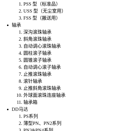
PSS 型（标准品）
USS 型（无尘室用）
FSS 型（搬送用）
轴承
深沟滚珠轴承
斜角滚珠轴承
自动调心滚珠轴承
圆柱滚子轴承
圆锥滚子轴承
自动调心滚子轴承
止推滚珠轴承
滚针轴承
止推斜角滚珠轴承
外球面滚珠连座轴承
轴承箱
DD马达
PS系列
薄型PN、PN2系列
PN3&PN4系列