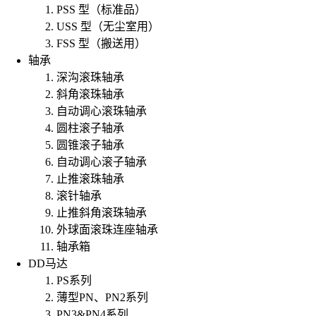
PSS 型（标准品）
USS 型（无尘室用）
FSS 型（搬送用）
轴承
深沟滚珠轴承
斜角滚珠轴承
自动调心滚珠轴承
圆柱滚子轴承
圆锥滚子轴承
自动调心滚子轴承
止推滚珠轴承
滚针轴承
止推斜角滚珠轴承
外球面滚珠连座轴承
轴承箱
DD马达
PS系列
薄型PN、PN2系列
PN3&PN4系列