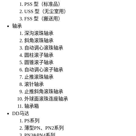
PSS 型（标准品）
USS 型（无尘室用）
FSS 型（搬送用）
轴承
深沟滚珠轴承
斜角滚珠轴承
自动调心滚珠轴承
圆柱滚子轴承
圆锥滚子轴承
自动调心滚子轴承
止推滚珠轴承
滚针轴承
止推斜角滚珠轴承
外球面滚珠连座轴承
轴承箱
DD马达
PS系列
薄型PN、PN2系列
PN3&PN4系列