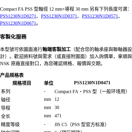
Compact FA PSS 型軸徑 12 mm×導程 30 mm 另有下列長度可選：
PSS1230N1D0271
、
PSS1230N1D0371
、
PSS1230N1D0571
、
PSS1230N1D0671
。
客製化服務
本型號可依圖面進行
軸端客製加工
（配合您的軸承座與聯軸器設
計）。歡迎將料號與需求（或直接附圖面）加入詢價單，拿順與
NSK 原廠直接對口，為您確認規格、報價與交期。
产品规格表
PSS1230N1D0471
规格项目
单位
-
系列
Compact FA・PSS 型（一般环境用）
mm
12
轴径
mm
30
导程
mm
471
全长
-
精度等级
JIS C5（PSS 型官方标准）