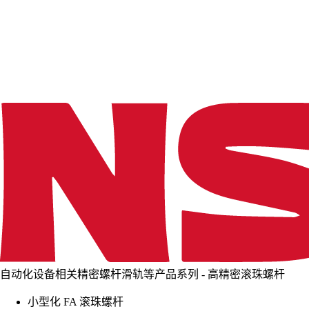
d
i
n
g
.
.
.
自动化设备相关精密螺杆滑轨等产品系列 - 高精密滚珠螺杆
小型化 FA 滚珠螺杆