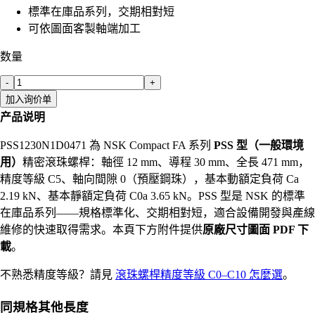
標準在庫品系列，交期相對短
可依圖面客製軸端加工
数量
-
+
加入询价单
产品说明
PSS1230N1D0471 為 NSK Compact FA 系列
PSS 型（一般環境
用）
精密滾珠螺桿：軸徑 12 mm、導程 30 mm、全長 471 mm，
精度等級 C5、軸向間隙 0（預壓鋼珠），基本動額定負荷 Ca
2.19 kN、基本靜額定負荷 C0a 3.65 kN。PSS 型是 NSK 的標準
在庫品系列——規格標準化、交期相對短，適合設備開發與產線
維修的快速取得需求。本頁下方附件提供
原廠尺寸圖面 PDF 下
載
。
不熟悉精度等級？請見
滾珠螺桿精度等級 C0–C10 怎麼選
。
同規格其他長度