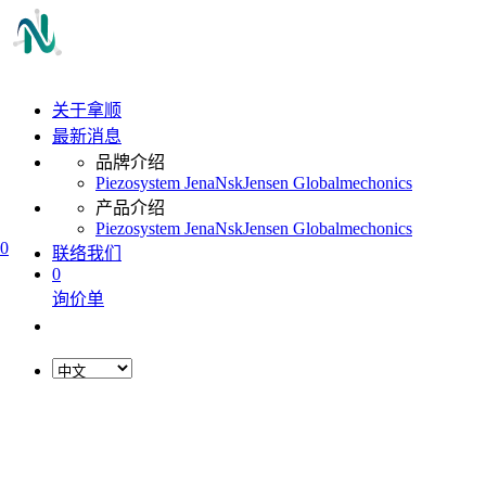
关于拿顺
最新消息
品牌介绍
Piezosystem Jena
Nsk
Jensen Global
mechonics
产品介绍
Piezosystem Jena
Nsk
Jensen Global
mechonics
0
联络我们
0
询价单
L
o
a